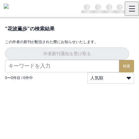
“
花波薫歩
”の検索結果
この作者の新刊が配信された際にお知らせいたします。
作者新刊通知を受け取る
検索
人気順
0
〜
0
件目 /
0
件中