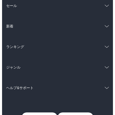
総合
コミック
セール
ラノベ
小説
総合
コミック
雑誌・グラビア
ビジネス・実用
新着
ラノベ
小説
BL・TL
総合
コミック
雑誌・グラビア
ビジネス・実用
ランキング
ラノベ
小説
BL・TL
総合
コミック
雑誌・グラビア
ビジネス・実用
ジャンル
ラノベ
小説
BL・TL
コミック
男性コミック
雑誌・グラビア
ビジネス・実用
ヘルプ&サポート
女性コミック
コミック誌
BL・TL
初めての方へ
ヘルプ
ライトノベル
男子向けラノベ