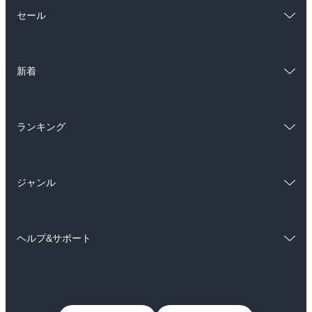
総合
コミック
セール
ラノベ
小説
総合
コミック
雑誌・グラビア
ビジネス・実用
新着
ラノベ
小説
BL・TL
総合
コミック
雑誌・グラビア
ビジネス・実用
ランキング
ラノベ
小説
BL・TL
総合
コミック
雑誌・グラビア
ビジネス・実用
ジャンル
ラノベ
小説
BL・TL
コミック
男性コミック
雑誌・グラビア
ビジネス・実用
ヘルプ&サポート
女性コミック
コミック誌
BL・TL
初めての方へ
ヘルプ
ライトノベル
男子向けラノベ