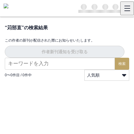
“
苅部直
”の検索結果
この作者の新刊が配信された際にお知らせいたします。
作者新刊通知を受け取る
検索
人気順
0
〜
0
件目 /
0
件中