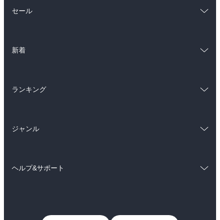
総合
コミック
セール
ラノベ
小説
総合
コミック
雑誌・グラビア
ビジネス・実用
新着
ラノベ
小説
BL・TL
総合
コミック
雑誌・グラビア
ビジネス・実用
ランキング
ラノベ
小説
BL・TL
総合
コミック
雑誌・グラビア
ビジネス・実用
ジャンル
ラノベ
小説
BL・TL
コミック
男性コミック
雑誌・グラビア
ビジネス・実用
ヘルプ&サポート
女性コミック
コミック誌
BL・TL
初めての方へ
ヘルプ
ライトノベル
男子向けラノベ