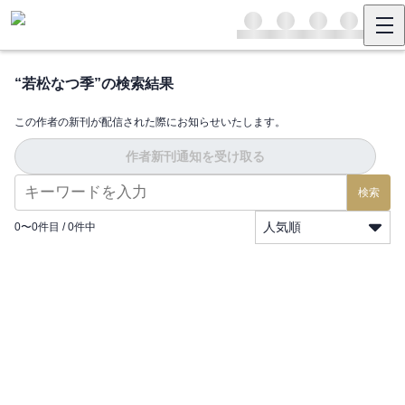
“
若松なつ季
”の検索結果
この作者の新刊が配信された際にお知らせいたします。
作者新刊通知を受け取る
検索
人気順
0
〜
0
件目 /
0
件中