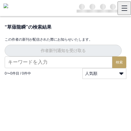
“
草薙龍瞬
”の検索結果
この作者の新刊が配信された際にお知らせいたします。
作者新刊通知を受け取る
検索
人気順
0
〜
0
件目 /
0
件中