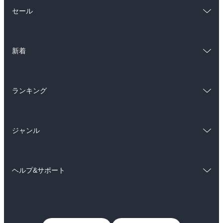
総合
コミック
セール
ラノベ
小説
総合
コミック
雑誌・グラビア
ビジネス・実用
新着
ラノベ
小説
BL・TL
総合
コミック
雑誌・グラビア
ビジネス・実用
ランキング
ラノベ
小説
BL・TL
総合
コミック
雑誌・グラビア
ビジネス・実用
ジャンル
ラノベ
小説
BL・TL
コミック
男性コミック
雑誌・グラビア
ビジネス・実用
ヘルプ&サポート
女性コミック
コミック誌
BL・TL
初めての方へ
ヘルプ
ライトノベル
男子向けラノベ