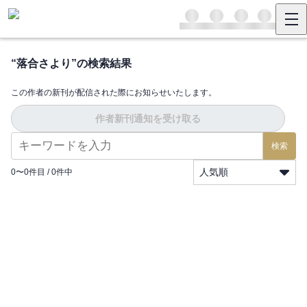
“
落合さより
”の検索結果
この作者の新刊が配信された際にお知らせいたします。
作者新刊通知を受け取る
検索
人気順
0
〜
0
件目 /
0
件中