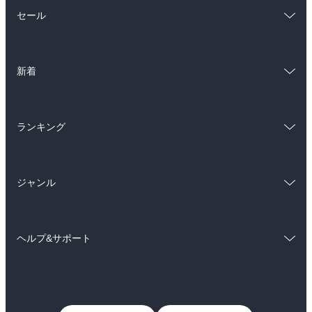
総合
コミック
セール
ラノベ
小説
総合
コミック
雑誌・グラビア
ビジネス・実用
新着
ラノベ
小説
BL・TL
総合
コミック
雑誌・グラビア
ビジネス・実用
ランキング
ラノベ
小説
BL・TL
総合
コミック
雑誌・グラビア
ビジネス・実用
ジャンル
ラノベ
小説
BL・TL
コミック
男性コミック
雑誌・グラビア
ビジネス・実用
ヘルプ&サポート
女性コミック
コミック誌
BL・TL
初めての方へ
ヘルプ
ライトノベル
男子向けラノベ