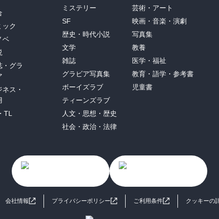
ミステリー
芸術・アート
合
SF
映画・音楽・演劇
ミック
歴史・時代小説
写真集
ノベ
文学
教養
説
雑誌
医学・福祉
誌・グラ
グラビア写真集
教育・語学・参考書
ア
ボーイズラブ
児童書
ジネス・
用
ティーンズラブ
・TL
人文・思想・歴史
社会・政治・法律
会社情報
プライバシーポリシー
ご利用条件
クッキーの