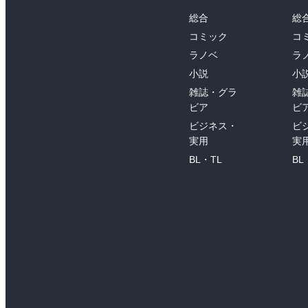
総合
総
コミック
コ
ラノベ
ラ
小説
小
雑誌・グラ
雑
ビア
ビ
ビジネス・
ビ
実用
実
BL・TL
BL