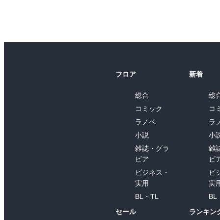
フロア
新着
総合
総
コミック
コ
ラノベ
ラ
小説
小
雑誌・グラ
雑
ビア
ビ
ビジネス・
ビ
実用
実
BL・TL
BL
セール
ランキン