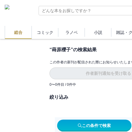
総合
コミック
ラノベ
小説
雑誌・
“
蒔原櫻子
”の検索結果
この作者の新刊が配信された際にお知らせいたしま
作者新刊通知を受け取る
0
〜
0
件目 /
0
件中
絞り込み
この条件で検索