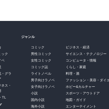
ジャンル
合
コミック
ビジネス・経済
ミック
男性コミック
サイエンス・テクノロジー
ノベ
女性コミック
コンピュータ・情報
説
コミック誌
くらし・家庭
誌・グラ
ライトノベル
料理・酒
ア
男子向けラノベ
ファッション・美容・ダイ
ジネス・
女子向けラノベ
ホビー&カルチャー
用
小説
スポーツ・アウトドア
・TL
国内小説
地図・ガイド
グ
海外小説
エンターテイメント