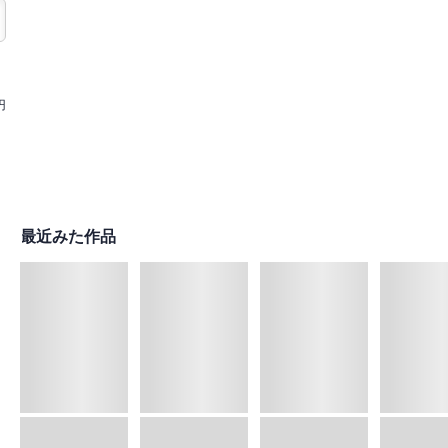
円
最近みた作品