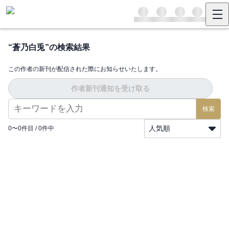
“
蒼乃白兎
”の検索結果
この作者の新刊が配信された際にお知らせいたします。
作者新刊通知を受け取る
検索
人気順
0
〜
0
件目 /
0
件中