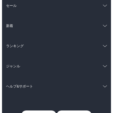
総合
コミック
セール
ラノベ
小説
総合
コミック
雑誌・グラビア
ビジネス・実用
新着
ラノベ
小説
BL・TL
総合
コミック
雑誌・グラビア
ビジネス・実用
ランキング
ラノベ
小説
BL・TL
総合
コミック
雑誌・グラビア
ビジネス・実用
ジャンル
ラノベ
小説
BL・TL
コミック
男性コミック
雑誌・グラビア
ビジネス・実用
ヘルプ&サポート
女性コミック
コミック誌
BL・TL
初めての方へ
ヘルプ
ライトノベル
男子向けラノベ