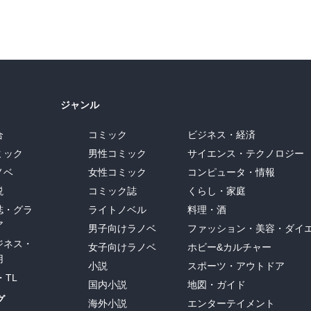
ジャンル
合
コミック
ビジネス・経済
ミック
男性コミック
サイエンス・テクノロジー
ノベ
女性コミック
コンピュータ・情報
説
コミック誌
くらし・家庭
誌・グラ
ライトノベル
料理・酒
ア
男子向けラノベ
ファッション・美容・ダイ
ジネス・
女子向けラノベ
ホビー&カルチャー
用
小説
スポーツ・アウトドア
・TL
国内小説
地図・ガイド
グ
海外小説
エンターテイメント