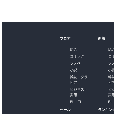
フロア
新着
総合
総
コミック
コ
ラノベ
ラ
小説
小
雑誌・グラ
雑
ビア
ビ
ビジネス・
ビ
実用
実
BL・TL
BL
セール
ランキン