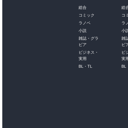
総合
総
コミック
コ
ラノベ
ラ
小説
小
雑誌・グラ
雑
ビア
ビ
ビジネス・
ビ
実用
実
BL・TL
BL