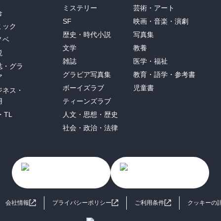
ミステリー
芸術・アート
合
SF
映画・音楽・演劇
ミック
歴史・時代小説
写真集
ノベ
文学
教養
説
雑誌
医学・福祉
誌・グラ
グラビア写真集
教育・語学・参考書
ア
ボーイズラブ
児童書
ジネス・
用
ティーンズラブ
・TL
人文・思想・歴史
社会・政治・法律
会社情報
プライバシーポリシー
ご利用条件
クッキーの