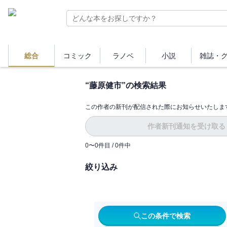
総合
コミック
ラノベ
小説
雑誌・
“
藤原健市
”の検索結果
この作者の新刊が配信された際にお知らせいたしま
作者新刊通知を受け取る
0
〜
0
件目 /
0
件中
絞り込み
この条件で検索