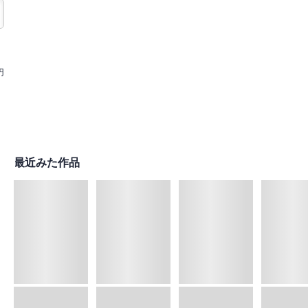
円
最近みた作品