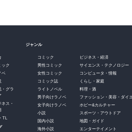
ジャンル
合
コミック
ビジネス・経済
ミック
男性コミック
サイエンス・テクノロジー
ノベ
女性コミック
コンピュータ・情報
説
コミック誌
くらし・家庭
誌・グラ
ライトノベル
料理・酒
ア
男子向けラノベ
ファッション・美容・ダイ
ジネス・
女子向けラノベ
ホビー&カルチャー
用
小説
スポーツ・アウトドア
・TL
国内小説
地図・ガイド
グ
海外小説
エンターテイメント