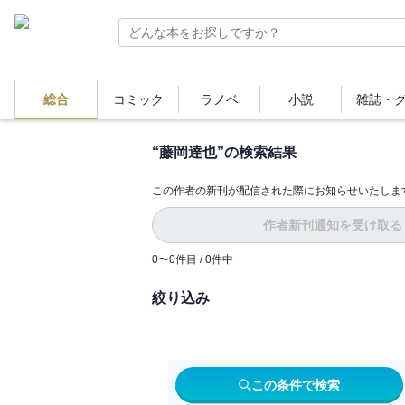
総合
コミック
ラノベ
小説
雑誌・
“
藤岡達也
”の検索結果
この作者の新刊が配信された際にお知らせいたしま
作者新刊通知を受け取る
0
〜
0
件目 /
0
件中
絞り込み
この条件で検索