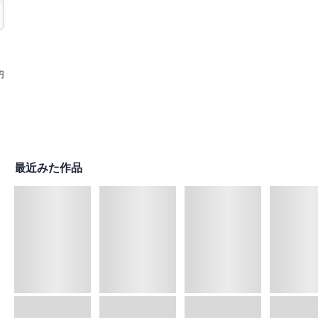
円
最近みた作品