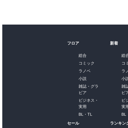
フロア
新着
総合
総
コミック
コ
ラノベ
ラ
小説
小
雑誌・グラ
雑
ビア
ビ
ビジネス・
ビ
実用
実
BL・TL
BL
セール
ランキン