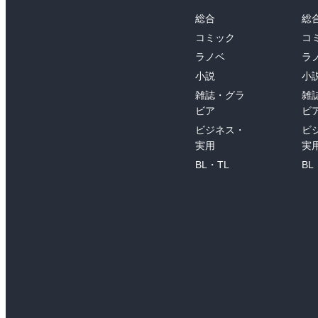
総合
総
コミック
コ
ラノベ
ラ
小説
小
雑誌・グラ
雑
ビア
ビ
ビジネス・
ビ
実用
実
BL・TL
BL