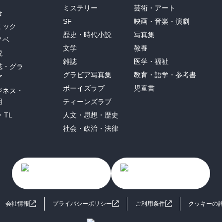
ミステリー
芸術・アート
合
SF
映画・音楽・演劇
ミック
歴史・時代小説
写真集
ノベ
文学
教養
説
雑誌
医学・福祉
誌・グラ
グラビア写真集
教育・語学・参考書
ア
ボーイズラブ
児童書
ジネス・
用
ティーンズラブ
・TL
人文・思想・歴史
社会・政治・法律
会社情報
プライバシーポリシー
ご利用条件
クッキーの