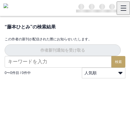
“
藤本ひとみ
”の検索結果
この作者の新刊が配信された際にお知らせいたします。
作者新刊通知を受け取る
検索
人気順
0
〜
0
件目 /
0
件中