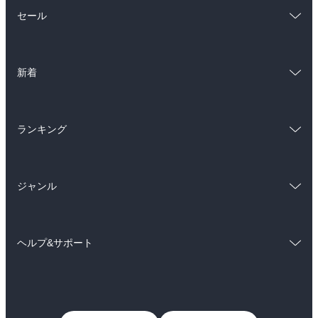
総合
コミック
セール
ラノベ
小説
総合
コミック
雑誌・グラビア
ビジネス・実用
新着
ラノベ
小説
BL・TL
総合
コミック
雑誌・グラビア
ビジネス・実用
ランキング
ラノベ
小説
BL・TL
総合
コミック
雑誌・グラビア
ビジネス・実用
ジャンル
ラノベ
小説
BL・TL
コミック
男性コミック
雑誌・グラビア
ビジネス・実用
ヘルプ&サポート
女性コミック
コミック誌
BL・TL
初めての方へ
ヘルプ
ライトノベル
男子向けラノベ