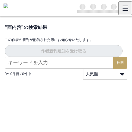
“
西内啓
”の検索結果
この作者の新刊が配信された際にお知らせいたします。
作者新刊通知を受け取る
検索
人気順
0
〜
0
件目 /
0
件中