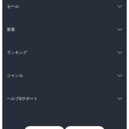
総合
コミック
セール
ラノベ
小説
総合
コミック
雑誌・グラビア
ビジネス・実用
新着
ラノベ
小説
BL・TL
総合
コミック
雑誌・グラビア
ビジネス・実用
ランキング
ラノベ
小説
BL・TL
総合
コミック
雑誌・グラビア
ビジネス・実用
ジャンル
ラノベ
小説
BL・TL
コミック
男性コミック
雑誌・グラビア
ビジネス・実用
ヘルプ&サポート
女性コミック
コミック誌
BL・TL
初めての方へ
ヘルプ
ライトノベル
男子向けラノベ