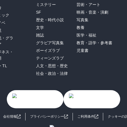
ミステリー
芸術・アート
合
SF
映画・音楽・演劇
ミック
歴史・時代小説
写真集
ノベ
文学
教養
説
雑誌
医学・福祉
誌・グラ
グラビア写真集
教育・語学・参考書
ア
ボーイズラブ
児童書
ジネス・
用
ティーンズラブ
・TL
人文・思想・歴史
社会・政治・法律
会社情報
プライバシーポリシー
ご利用条件
クッキーの