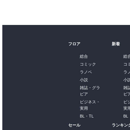
フロア
新着
総合
総
コミック
コ
ラノベ
ラ
小説
小
雑誌・グラ
雑
ビア
ビ
ビジネス・
ビ
実用
実
BL・TL
BL
セール
ランキン