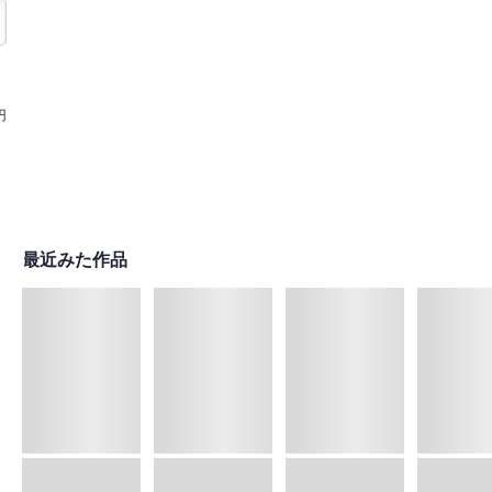
円
最近みた作品