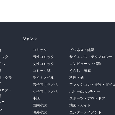
ジャンル
合
コミック
ビジネス・経済
ミック
男性コミック
サイエンス・テクノロジー
ノベ
女性コミック
コンピュータ・情報
説
コミック誌
くらし・家庭
誌・グラ
ライトノベル
料理・酒
ア
男子向けラノベ
ファッション・美容・ダイ
ジネス・
女子向けラノベ
ホビー&カルチャー
用
小説
スポーツ・アウトドア
・TL
国内小説
地図・ガイド
グ
海外小説
エンターテイメント