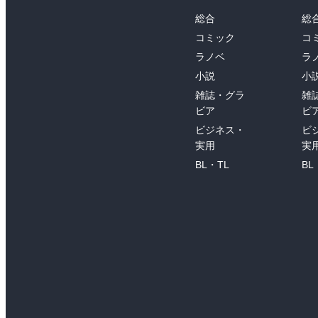
総合
総
コミック
コ
ラノベ
ラ
小説
小
雑誌・グラ
雑
ビア
ビ
ビジネス・
ビ
実用
実
BL・TL
BL