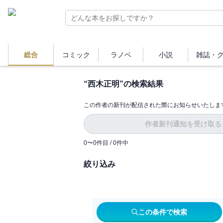
総合
コミック
ラノベ
小説
雑誌・
“
西木正明
”の検索結果
この作者の新刊が配信された際にお知らせいたしま
作者新刊通知を受け取る
0
〜
0
件目 /
0
件中
絞り込み
この条件で検索