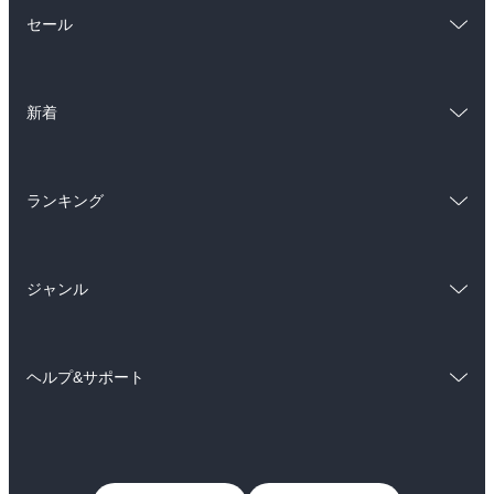
総合
コミック
セール
ラノベ
小説
総合
コミック
雑誌・グラビア
ビジネス・実用
新着
ラノベ
小説
BL・TL
総合
コミック
雑誌・グラビア
ビジネス・実用
ランキング
ラノベ
小説
BL・TL
総合
コミック
雑誌・グラビア
ビジネス・実用
ジャンル
ラノベ
小説
BL・TL
コミック
男性コミック
雑誌・グラビア
ビジネス・実用
ヘルプ&サポート
女性コミック
コミック誌
BL・TL
初めての方へ
ヘルプ
ライトノベル
男子向けラノベ