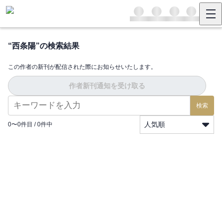
“
西条陽
”の検索結果
この作者の新刊が配信された際にお知らせいたします。
作者新刊通知を受け取る
検索
人気順
0
〜
0
件目 /
0
件中