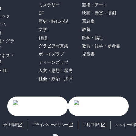
ミステリー
芸術・アート
合
SF
映画・音楽・演劇
ミック
歴史・時代小説
写真集
ノベ
文学
教養
説
雑誌
医学・福祉
誌・グラ
グラビア写真集
教育・語学・参考書
ア
ボーイズラブ
児童書
ジネス・
用
ティーンズラブ
・TL
人文・思想・歴史
社会・政治・法律
会社情報
プライバシーポリシー
ご利用条件
クッキーの