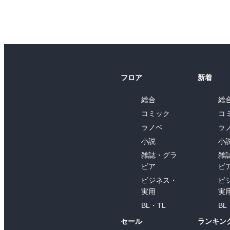
フロア
新着
総合
総
コミック
コ
ラノベ
ラ
小説
小
雑誌・グラ
雑
ビア
ビ
ビジネス・
ビ
実用
実
BL・TL
BL
セール
ランキン