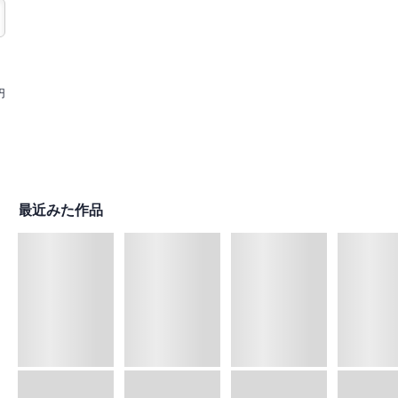
円
最近みた作品