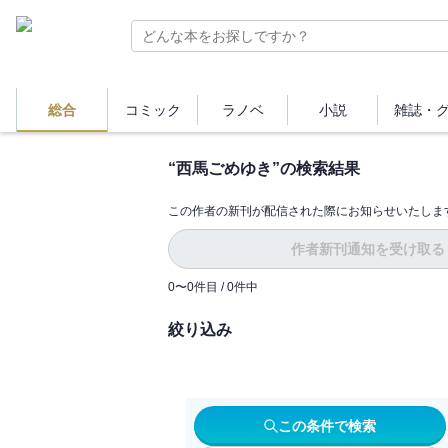
総合
コミック
ラノベ
小説
雑誌・
“
西馬ごめゆき
”の検索結果
この作者の新刊が配信された際にお知らせいたしま
作者新刊通知を受け取る
0
〜
0
件目 /
0
件中
絞り込み
この条件で検索