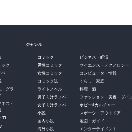
ジャンル
合
コミック
ビジネス・経済
ミック
男性コミック
サイエンス・テクノロジー
ノベ
女性コミック
コンピュータ・情報
説
コミック誌
くらし・家庭
誌・グラ
ライトノベル
料理・酒
ア
男子向けラノベ
ファッション・美容・ダイ
ジネス・
女子向けラノベ
ホビー&カルチャー
用
小説
スポーツ・アウトドア
・TL
国内小説
地図・ガイド
グ
海外小説
エンターテイメント