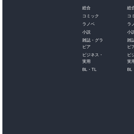
総合
総
コミック
コ
ラノベ
ラ
小説
小
雑誌・グラ
雑
ビア
ビ
ビジネス・
ビ
実用
実
BL・TL
BL