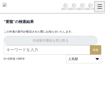
“
要龍
”の検索結果
この作者の新刊が配信された際にお知らせいたします。
作者新刊通知を受け取る
検索
人気順
0
〜
0
件目 /
0
件中