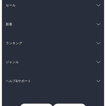
総合
コミック
セール
ラノベ
小説
総合
コミック
雑誌・グラビア
ビジネス・実用
新着
ラノベ
小説
BL・TL
総合
コミック
雑誌・グラビア
ビジネス・実用
ランキング
ラノベ
小説
BL・TL
総合
コミック
雑誌・グラビア
ビジネス・実用
ジャンル
ラノベ
小説
BL・TL
コミック
男性コミック
雑誌・グラビア
ビジネス・実用
ヘルプ&サポート
女性コミック
コミック誌
BL・TL
初めての方へ
ヘルプ
ライトノベル
男子向けラノベ