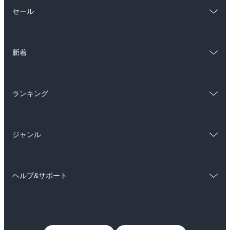
総合
コミック
セール
ラノベ
小説
総合
コミック
雑誌・グラビア
ビジネス・実用
新着
ラノベ
小説
BL・TL
総合
コミック
雑誌・グラビア
ビジネス・実用
ランキング
ラノベ
小説
BL・TL
総合
コミック
雑誌・グラビア
ビジネス・実用
ジャンル
ラノベ
小説
BL・TL
コミック
男性コミック
雑誌・グラビア
ビジネス・実用
ヘルプ&サポート
女性コミック
コミック誌
BL・TL
初めての方へ
ヘルプ
ライトノベル
男子向けラノベ