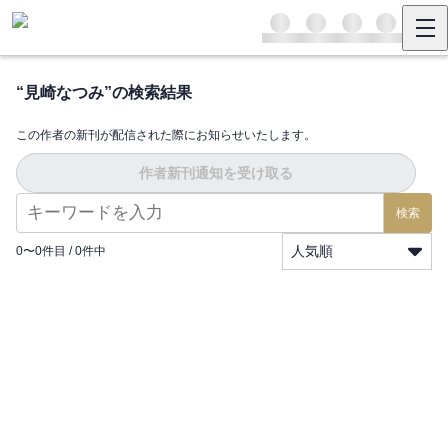
“
見崎なつみ
”の検索結果
この作者の新刊が配信された際にお知らせいたします。
作者新刊通知を受け取る
検索
人気順
0
〜
0
件目 /
0
件中