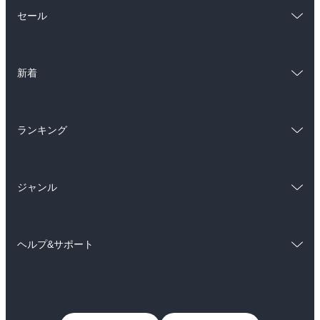
総合
コミック
セール
ラノベ
小説
総合
コミック
雑誌・グラビア
ビジネス・実用
新着
ラノベ
小説
BL・TL
総合
コミック
雑誌・グラビア
ビジネス・実用
ランキング
ラノベ
小説
BL・TL
総合
コミック
雑誌・グラビア
ビジネス・実用
ジャンル
ラノベ
小説
BL・TL
コミック
男性コミック
雑誌・グラビア
ビジネス・実用
ヘルプ&サポート
女性コミック
コミック誌
BL・TL
初めての方へ
ヘルプ
ライトノベル
男子向けラノベ