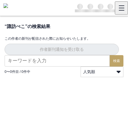
“
諏訪ぺこ
”の検索結果
この作者の新刊が配信された際にお知らせいたします。
作者新刊通知を受け取る
検索
人気順
0
〜
0
件目 /
0
件中