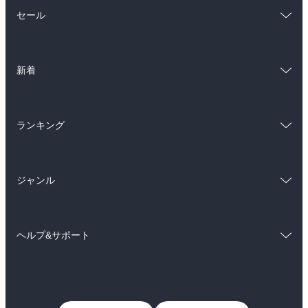
総合
コミック
セール
ラノベ
小説
総合
コミック
雑誌・グラビア
ビジネス・実用
新着
ラノベ
小説
BL・TL
総合
コミック
雑誌・グラビア
ビジネス・実用
ランキング
ラノベ
小説
BL・TL
総合
コミック
雑誌・グラビア
ビジネス・実用
ジャンル
ラノベ
小説
BL・TL
コミック
男性コミック
雑誌・グラビア
ビジネス・実用
ヘルプ&サポート
女性コミック
コミック誌
BL・TL
初めての方へ
ヘルプ
ライトノベル
男子向けラノベ