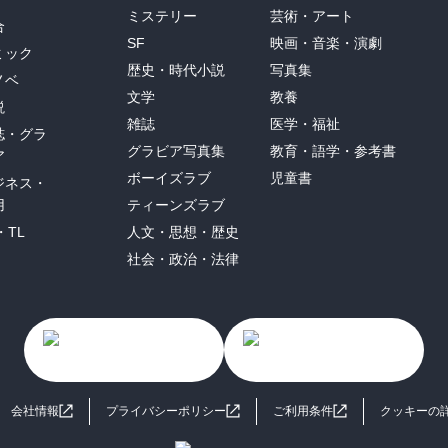
ミステリー
芸術・アート
合
SF
映画・音楽・演劇
ミック
歴史・時代小説
写真集
ノベ
文学
教養
説
雑誌
医学・福祉
誌・グラ
グラビア写真集
教育・語学・参考書
ア
ボーイズラブ
児童書
ジネス・
用
ティーンズラブ
・TL
人文・思想・歴史
社会・政治・法律
会社情報
プライバシーポリシー
ご利用条件
クッキーの