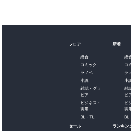
フロア
新着
総合
総
コミック
コ
ラノベ
ラ
小説
小
雑誌・グラ
雑
ビア
ビ
ビジネス・
ビ
実用
実
BL・TL
BL
セール
ランキン