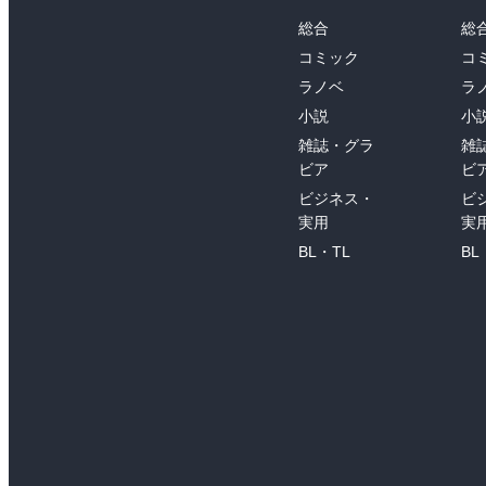
総合
総
コミック
コ
ラノベ
ラ
小説
小
雑誌・グラ
雑
ビア
ビ
ビジネス・
ビ
実用
実
BL・TL
BL