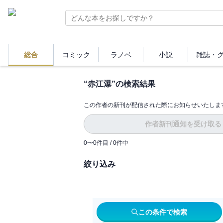
総合
コミック
ラノベ
小説
雑誌・
“
赤江瀑
”の検索結果
この作者の新刊が配信された際にお知らせいたしま
作者新刊通知を受け取る
0
〜
0
件目 /
0
件中
絞り込み
この条件で検索