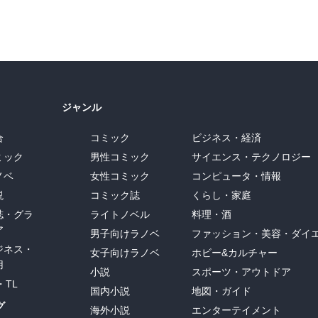
ジャンル
合
コミック
ビジネス・経済
ミック
男性コミック
サイエンス・テクノロジー
ノベ
女性コミック
コンピュータ・情報
説
コミック誌
くらし・家庭
誌・グラ
ライトノベル
料理・酒
ア
男子向けラノベ
ファッション・美容・ダイ
ジネス・
女子向けラノベ
ホビー&カルチャー
用
小説
スポーツ・アウトドア
・TL
国内小説
地図・ガイド
グ
海外小説
エンターテイメント