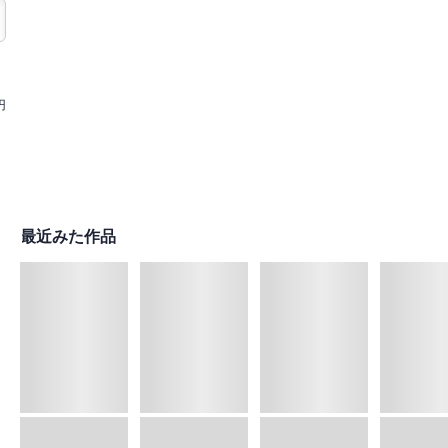
円
最近みた作品