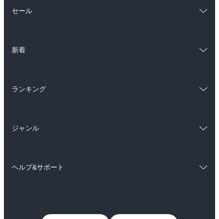
総合
コミック
セール
ラノベ
小説
総合
コミック
雑誌・グラビア
ビジネス・実用
新着
ラノベ
小説
BL・TL
総合
コミック
雑誌・グラビア
ビジネス・実用
ランキング
ラノベ
小説
BL・TL
総合
コミック
雑誌・グラビア
ビジネス・実用
ジャンル
ラノベ
小説
BL・TL
コミック
男性コミック
雑誌・グラビア
ビジネス・実用
ヘルプ&サポート
女性コミック
コミック誌
BL・TL
初めての方へ
ヘルプ
ライトノベル
男子向けラノベ