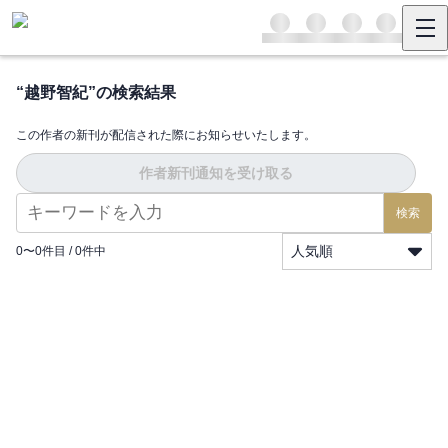
“
越野智紀
”の検索結果
この作者の新刊が配信された際にお知らせいたします。
作者新刊通知を受け取る
検索
人気順
0
〜
0
件目 /
0
件中