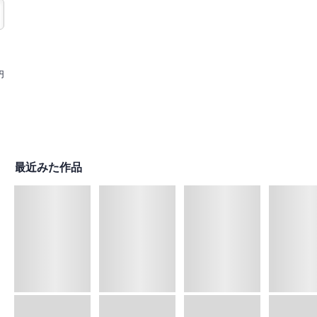
円
最近みた作品