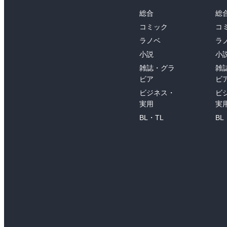
総合
総
コミック
コ
ラノベ
ラ
小説
小
雑誌・グラ
雑
ビア
ビ
ビジネス・
ビ
実用
実
BL・TL
BL