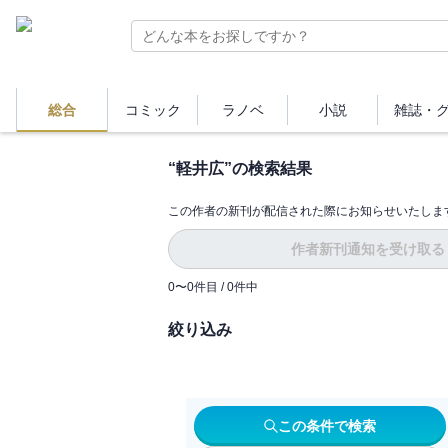
総合
コミック
ラノベ
小説
雑誌・
“
軽井広
”の検索結果
この作者の新刊が配信された際にお知らせいたしま
作者新刊通知を受け取る
0
〜
0
件目 /
0
件中
絞り込み
この条件で検索