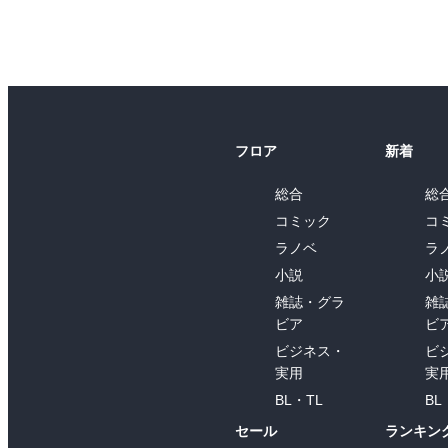
フロア
新着
総合
総
コミック
コ
ラノベ
ラ
小説
小
雑誌・グラ
雑
ビア
ビ
ビジネス・
ビ
実用
実
BL・TL
BL
セール
ランキン