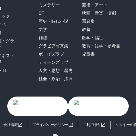
ミステリー
芸術・アート
合
SF
映画・音楽・演劇
ミック
歴史・時代小説
写真集
ノベ
文学
教養
説
雑誌
医学・福祉
誌・グラ
グラビア写真集
教育・語学・参考書
ア
ボーイズラブ
児童書
ジネス・
用
ティーンズラブ
・TL
人文・思想・歴史
社会・政治・法律
会社情報
プライバシーポリシー
ご利用条件
クッキーの