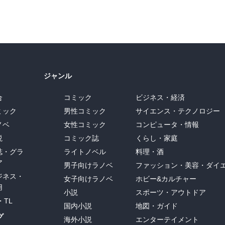
ジャンル
合
コミック
ビジネス・経済
ミック
男性コミック
サイエンス・テクノロジー
ノベ
女性コミック
コンピュータ・情報
説
コミック誌
くらし・家庭
誌・グラ
ライトノベル
料理・酒
ア
男子向けラノベ
ファッション・美容・ダイ
ジネス・
女子向けラノベ
ホビー&カルチャー
用
小説
スポーツ・アウトドア
・TL
国内小説
地図・ガイド
グ
海外小説
エンターテイメント