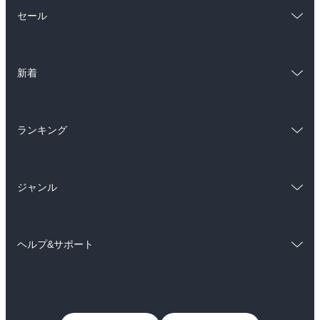
総合
コミック
セール
ラノベ
小説
総合
コミック
雑誌・グラビア
ビジネス・実用
新着
ラノベ
小説
BL・TL
総合
コミック
雑誌・グラビア
ビジネス・実用
ランキング
ラノベ
小説
BL・TL
総合
コミック
雑誌・グラビア
ビジネス・実用
ジャンル
ラノベ
小説
BL・TL
コミック
男性コミック
雑誌・グラビア
ビジネス・実用
ヘルプ&サポート
女性コミック
コミック誌
BL・TL
初めての方へ
ヘルプ
ライトノベル
男子向けラノベ