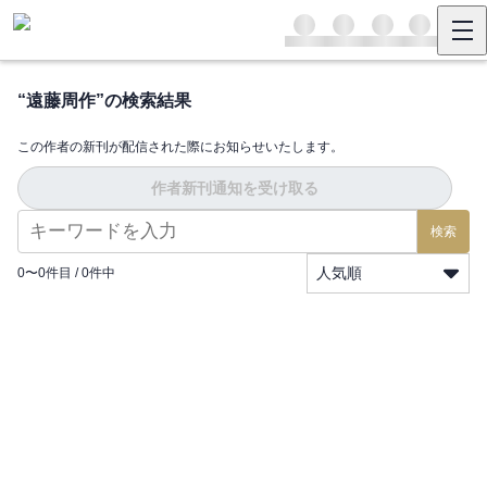
“
遠藤周作
”の検索結果
この作者の新刊が配信された際にお知らせいたします。
作者新刊通知を受け取る
検索
人気順
0
〜
0
件目 /
0
件中