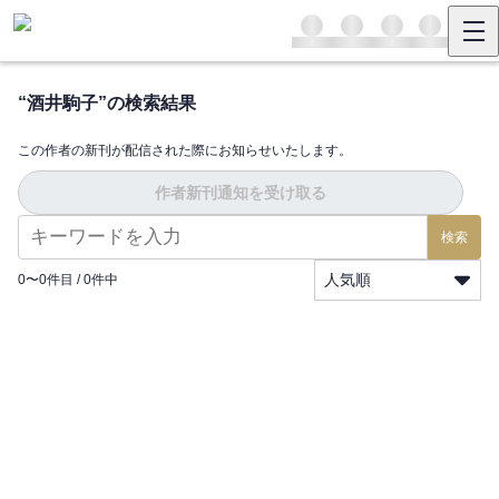
“
酒井駒子
”の検索結果
この作者の新刊が配信された際にお知らせいたします。
作者新刊通知を受け取る
検索
人気順
0
〜
0
件目 /
0
件中