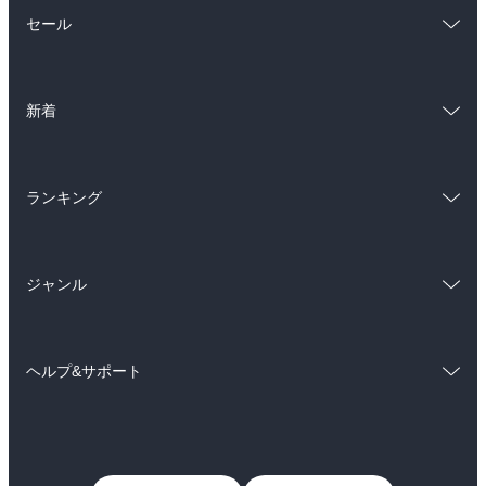
総合
コミック
セール
ラノベ
小説
総合
コミック
雑誌・グラビア
ビジネス・実用
新着
ラノベ
小説
BL・TL
総合
コミック
雑誌・グラビア
ビジネス・実用
ランキング
ラノベ
小説
BL・TL
総合
コミック
雑誌・グラビア
ビジネス・実用
ジャンル
ラノベ
小説
BL・TL
コミック
男性コミック
雑誌・グラビア
ビジネス・実用
ヘルプ&サポート
女性コミック
コミック誌
BL・TL
初めての方へ
ヘルプ
ライトノベル
男子向けラノベ