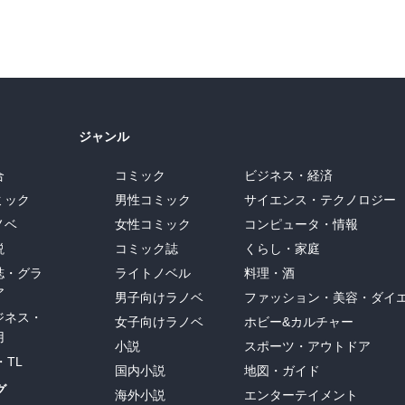
ジャンル
合
コミック
ビジネス・経済
ミック
男性コミック
サイエンス・テクノロジー
ノベ
女性コミック
コンピュータ・情報
説
コミック誌
くらし・家庭
誌・グラ
ライトノベル
料理・酒
ア
男子向けラノベ
ファッション・美容・ダイ
ジネス・
女子向けラノベ
ホビー&カルチャー
用
小説
スポーツ・アウトドア
・TL
国内小説
地図・ガイド
グ
海外小説
エンターテイメント