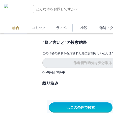
総合
コミック
ラノベ
小説
雑誌・
“
野ノ宮いと
”の検索結果
この作者の新刊が配信された際にお知らせいたしま
作者新刊通知を受け取る
0
〜
0
件目 /
0
件中
絞り込み
この条件で検索