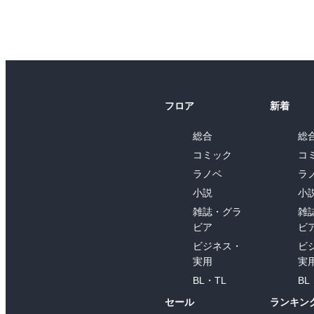
フロア
新着
総合
総
コミック
コ
ラノベ
ラ
小説
小
雑誌・グラ
雑
ビア
ビ
ビジネス・
ビ
実用
実
BL・TL
BL
セール
ランキン