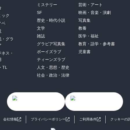
ミステリー
芸術・アート
合
SF
映画・音楽・演劇
ミック
歴史・時代小説
写真集
ノベ
文学
教養
説
雑誌
医学・福祉
誌・グラ
グラビア写真集
教育・語学・参考書
ア
ボーイズラブ
児童書
ジネス・
用
ティーンズラブ
・TL
人文・思想・歴史
社会・政治・法律
会社情報
プライバシーポリシー
ご利用条件
クッキーの