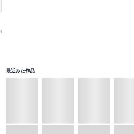
円
最近みた作品