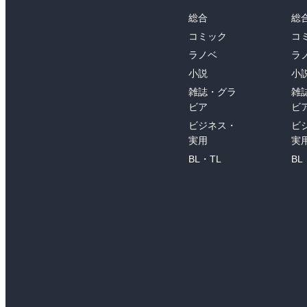
総合
総
コミック
コ
ラノベ
ラ
小説
小
雑誌・グラ
雑
ビア
ビ
ビジネス・
ビ
実用
実
BL・TL
BL