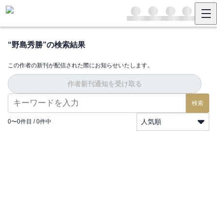
“
野島秀勝
”の検索結果
この作者の新刊が配信された際にお知らせいたします。
作者新刊通知を受け取る
検索
人気順
0
〜
0
件目 /
0
件中