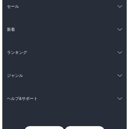
総合
コミック
セール
ラノベ
小説
総合
コミック
雑誌・グラビア
ビジネス・実用
新着
ラノベ
小説
BL・TL
総合
コミック
雑誌・グラビア
ビジネス・実用
ランキング
ラノベ
小説
BL・TL
総合
コミック
雑誌・グラビア
ビジネス・実用
ジャンル
ラノベ
小説
BL・TL
コミック
男性コミック
雑誌・グラビア
ビジネス・実用
ヘルプ&サポート
女性コミック
コミック誌
BL・TL
初めての方へ
ヘルプ
ライトノベル
男子向けラノベ