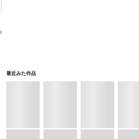
円
最近みた作品