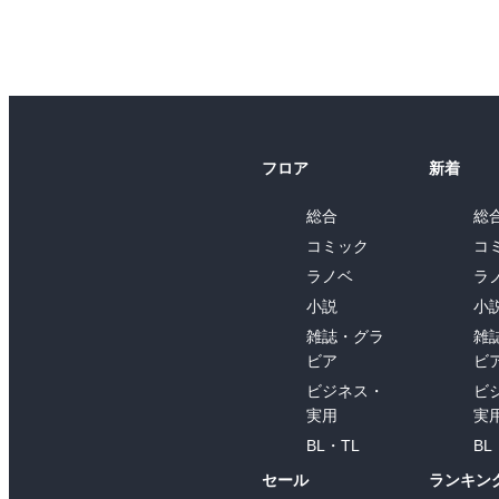
フロア
新着
総合
総
コミック
コ
ラノベ
ラ
小説
小
雑誌・グラ
雑
ビア
ビ
ビジネス・
ビ
実用
実
BL・TL
BL
セール
ランキン