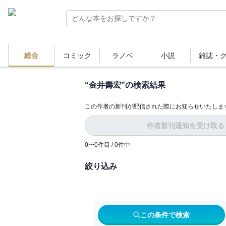
総合
コミック
ラノベ
小説
雑誌・
“
金井壽宏
”の検索結果
この作者の新刊が配信された際にお知らせいたしま
作者新刊通知を受け取る
0
〜
0
件目 /
0
件中
絞り込み
この条件で検索