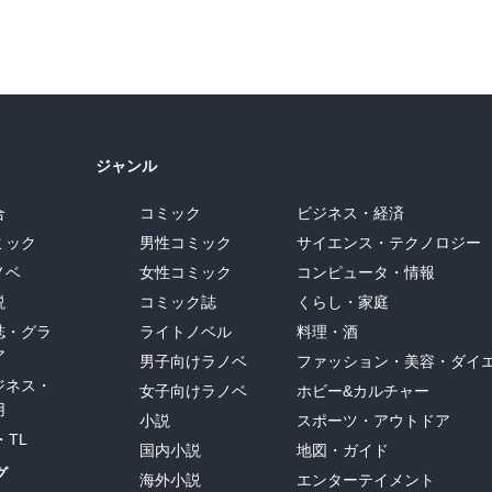
ジャンル
合
コミック
ビジネス・経済
ミック
男性コミック
サイエンス・テクノロジー
ノベ
女性コミック
コンピュータ・情報
説
コミック誌
くらし・家庭
誌・グラ
ライトノベル
料理・酒
ア
男子向けラノベ
ファッション・美容・ダイ
ジネス・
女子向けラノベ
ホビー&カルチャー
用
小説
スポーツ・アウトドア
・TL
国内小説
地図・ガイド
グ
海外小説
エンターテイメント