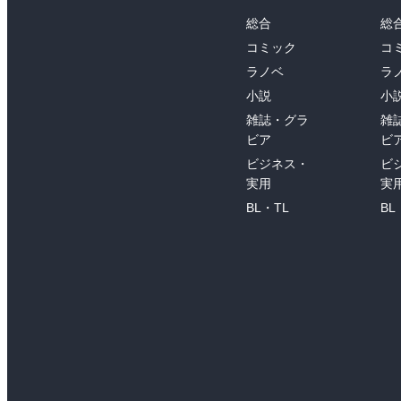
総合
総
コミック
コ
ラノベ
ラ
小説
小
雑誌・グラ
雑
ビア
ビ
ビジネス・
ビ
実用
実
BL・TL
BL