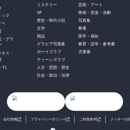
ミステリー
芸術・アート
合
SF
映画・音楽・演劇
ミック
歴史・時代小説
写真集
ノベ
文学
教養
説
雑誌
医学・福祉
誌・グラ
グラビア写真集
教育・語学・参考書
ア
ボーイズラブ
児童書
ジネス・
用
ティーンズラブ
・TL
人文・思想・歴史
社会・政治・法律
会社情報
プライバシーポリシー
ご利用条件
クッキーの