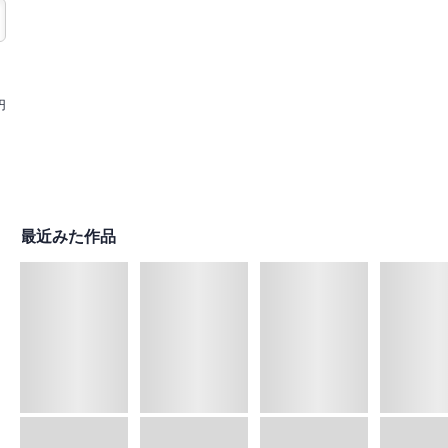
円
最近みた作品