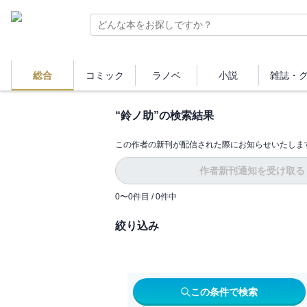
総合
コミック
ラノベ
小説
雑誌・
“
鈴ノ助
”の検索結果
この作者の新刊が配信された際にお知らせいたしま
作者新刊通知を受け取る
0
〜
0
件目 /
0
件中
絞り込み
この条件で検索