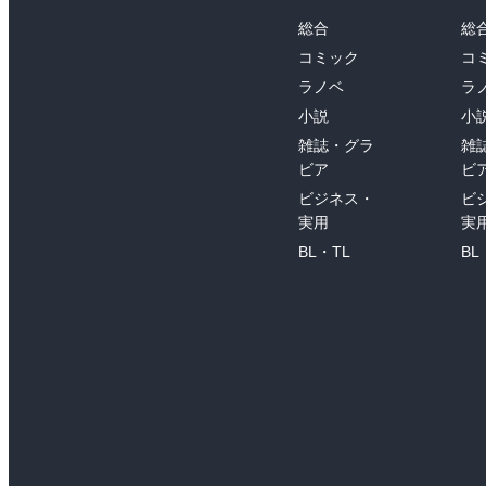
総合
総
コミック
コ
ラノベ
ラ
小説
小
雑誌・グラ
雑
ビア
ビ
ビジネス・
ビ
実用
実
BL・TL
BL