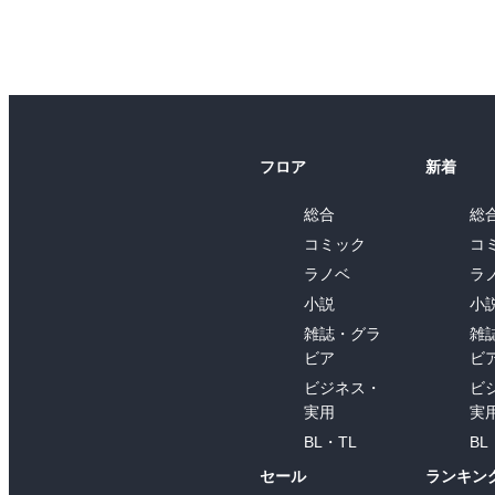
フロア
新着
総合
総
コミック
コ
ラノベ
ラ
小説
小
雑誌・グラ
雑
ビア
ビ
ビジネス・
ビ
実用
実
BL・TL
BL
セール
ランキン