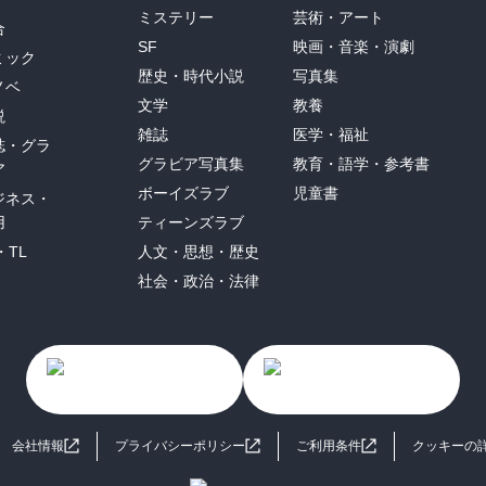
ミステリー
芸術・アート
合
SF
映画・音楽・演劇
ミック
歴史・時代小説
写真集
ノベ
文学
教養
説
雑誌
医学・福祉
誌・グラ
グラビア写真集
教育・語学・参考書
ア
ボーイズラブ
児童書
ジネス・
用
ティーンズラブ
・TL
人文・思想・歴史
社会・政治・法律
会社情報
プライバシーポリシー
ご利用条件
クッキーの