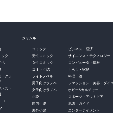
ジャンル
合
コミック
ビジネス・経済
ミック
男性コミック
サイエンス・テクノロジー
ノベ
女性コミック
コンピュータ・情報
説
コミック誌
くらし・家庭
誌・グラ
ライトノベル
料理・酒
ア
男子向けラノベ
ファッション・美容・ダイ
ジネス・
女子向けラノベ
ホビー&カルチャー
用
小説
スポーツ・アウトドア
・TL
国内小説
地図・ガイド
グ
海外小説
エンターテイメント