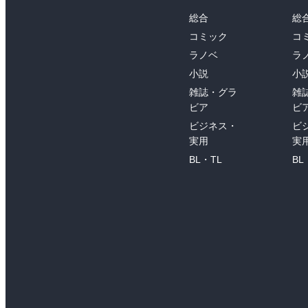
総合
総
コミック
コ
ラノベ
ラ
小説
小
雑誌・グラ
雑
ビア
ビ
ビジネス・
ビ
実用
実
BL・TL
BL