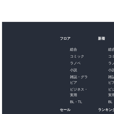
フロア
新着
総合
総
コミック
コ
ラノベ
ラ
小説
小
雑誌・グラ
雑
ビア
ビ
ビジネス・
ビ
実用
実
BL・TL
BL
セール
ランキン