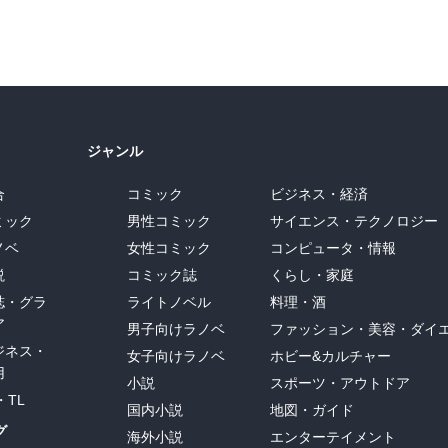
ジャンル
合
コミック
ビジネス・経済
ミック
男性コミック
サイエンス・テクノロジー
ノベ
女性コミック
コンピュータ・情報
説
コミック誌
くらし・家庭
誌・グラ
ライトノベル
料理・酒
ア
男子向けラノベ
ファッション・美容・ダイ
ジネス・
女子向けラノベ
ホビー&カルチャー
用
小説
スポーツ・アウトドア
・TL
国内小説
地図・ガイド
グ
海外小説
エンターテイメント