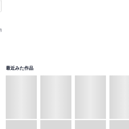
円
最近みた作品