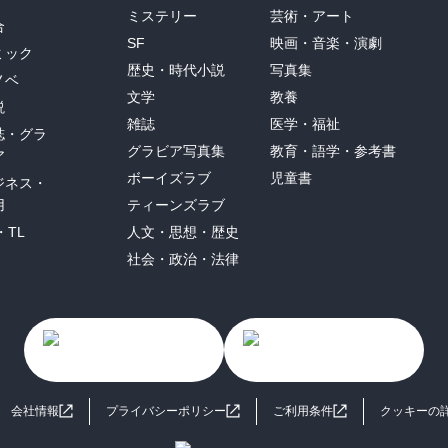
ミステリー
芸術・アート
合
SF
映画・音楽・演劇
ミック
歴史・時代小説
写真集
ノベ
文学
教養
説
雑誌
医学・福祉
誌・グラ
グラビア写真集
教育・語学・参考書
ア
ボーイズラブ
児童書
ジネス・
用
ティーンズラブ
・TL
人文・思想・歴史
社会・政治・法律
会社情報
プライバシーポリシー
ご利用条件
クッキーの