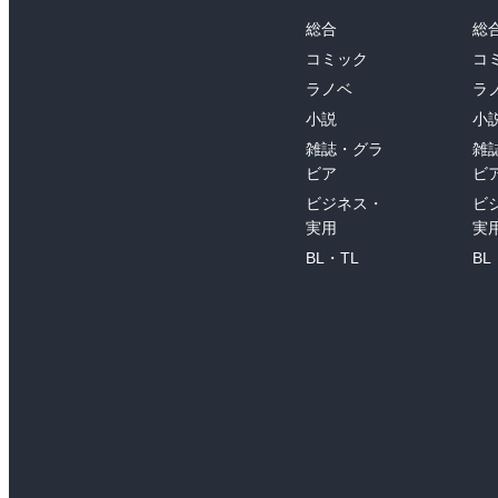
総合
総
コミック
コ
ラノベ
ラ
小説
小
雑誌・グラ
雑
ビア
ビ
ビジネス・
ビ
実用
実
BL・TL
BL