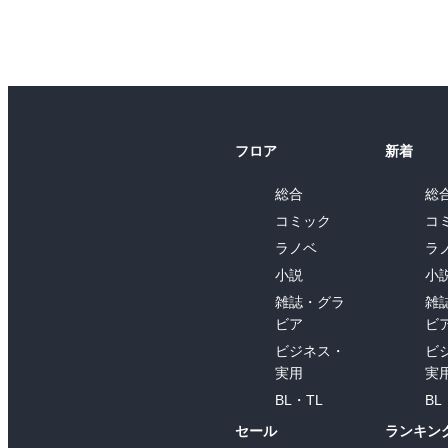
フロア
新着
総合
総
コミック
コ
ラノベ
ラ
小説
小
雑誌・グラ
雑
ビア
ビ
ビジネス・
ビ
実用
実
BL・TL
BL
セール
ランキン