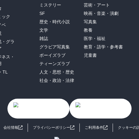
ミステリー
芸術・アート
合
SF
映画・音楽・演劇
ミック
歴史・時代小説
写真集
ノベ
文学
教養
説
雑誌
医学・福祉
誌・グラ
グラビア写真集
教育・語学・参考書
ア
ボーイズラブ
児童書
ジネス・
用
ティーンズラブ
・TL
人文・思想・歴史
社会・政治・法律
会社情報
プライバシーポリシー
ご利用条件
クッキーの