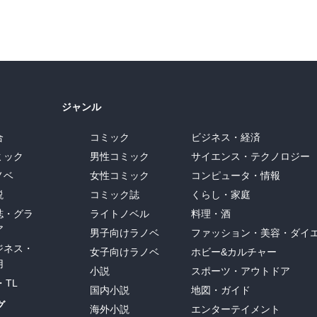
ジャンル
合
コミック
ビジネス・経済
ミック
男性コミック
サイエンス・テクノロジー
ノベ
女性コミック
コンピュータ・情報
説
コミック誌
くらし・家庭
誌・グラ
ライトノベル
料理・酒
ア
男子向けラノベ
ファッション・美容・ダイ
ジネス・
女子向けラノベ
ホビー&カルチャー
用
小説
スポーツ・アウトドア
・TL
国内小説
地図・ガイド
グ
海外小説
エンターテイメント