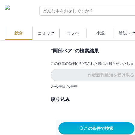
総合
コミック
ラノベ
小説
雑誌・
“
阿部ベア
”の検索結果
この作者の新刊が配信された際にお知らせいたしま
作者新刊通知を受け取る
0
〜
0
件目 /
0
件中
絞り込み
この条件で検索