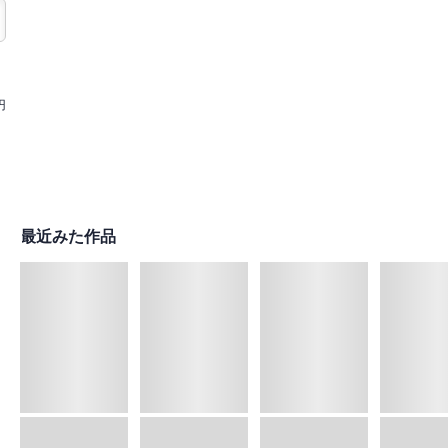
円
最近みた作品