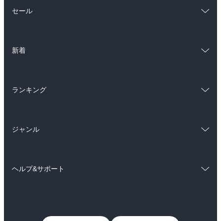
総合
コミック
セール
ラノベ
小説
総合
コミック
雑誌・グラビア
ビジネス・実用
新着
ラノベ
小説
BL・TL
総合
コミック
雑誌・グラビア
ビジネス・実用
ランキング
ラノベ
小説
BL・TL
総合
コミック
雑誌・グラビア
ビジネス・実用
ジャンル
ラノベ
小説
BL・TL
コミック
男性コミック
雑誌・グラビア
ビジネス・実用
ヘルプ&サポート
女性コミック
コミック誌
BL・TL
初めての方へ
ヘルプ
ライトノベル
男子向けラノベ