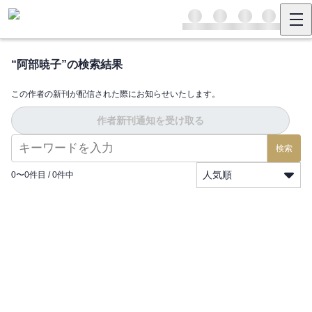
“
阿部暁子
”の検索結果
この作者の新刊が配信された際にお知らせいたします。
作者新刊通知を受け取る
検索
人気順
0
〜
0
件目 /
0
件中