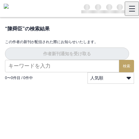
“
陳舜臣
”の検索結果
この作者の新刊が配信された際にお知らせいたします。
作者新刊通知を受け取る
検索
人気順
0
〜
0
件目 /
0
件中