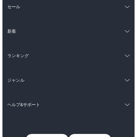
総合
コミック
セール
ラノベ
小説
総合
コミック
雑誌・グラビア
ビジネス・実用
新着
ラノベ
小説
BL・TL
総合
コミック
雑誌・グラビア
ビジネス・実用
ランキング
ラノベ
小説
BL・TL
総合
コミック
雑誌・グラビア
ビジネス・実用
ジャンル
ラノベ
小説
BL・TL
コミック
男性コミック
雑誌・グラビア
ビジネス・実用
ヘルプ&サポート
女性コミック
コミック誌
BL・TL
初めての方へ
ヘルプ
ライトノベル
男子向けラノベ