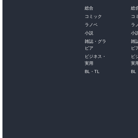
総合
総
コミック
コ
ラノベ
ラ
小説
小
雑誌・グラ
雑
ビア
ビ
ビジネス・
ビ
実用
実
BL・TL
BL