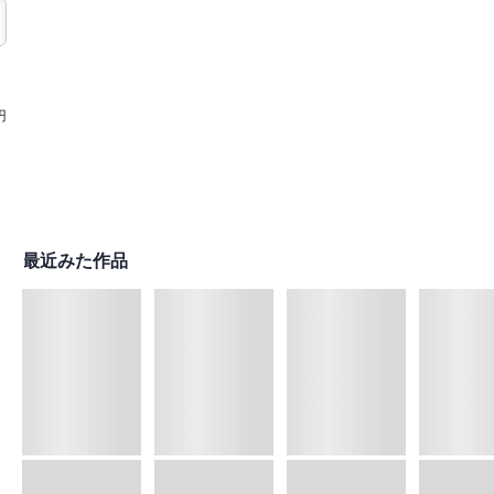
円
最近みた作品