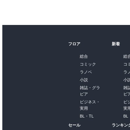
フロア
新着
総合
総
コミック
コ
ラノベ
ラ
小説
小
雑誌・グラ
雑
ビア
ビ
ビジネス・
ビ
実用
実
BL・TL
BL
セール
ランキン