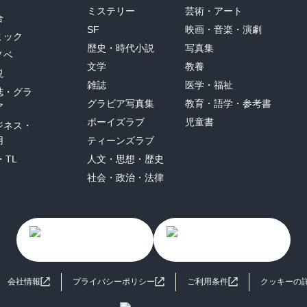
ミステリー
芸術・アート
合
SF
映画・音楽・演劇
ミック
歴史・時代小説
写真集
ノベ
文学
教養
説
雑誌
医学・福祉
誌・グラ
グラビア写真集
教育・語学・参考書
ア
ボーイズラブ
児童書
ジネス・
用
ティーンズラブ
・TL
人文・思想・歴史
社会・政治・法律
会社情報
プライバシーポリシー
ご利用条件
クッキーの