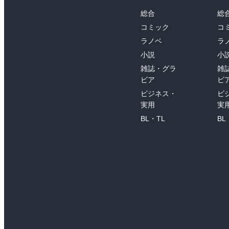
総合
総
コミック
コ
ラノベ
ラ
小説
小
雑誌・グラ
雑
ビア
ビ
ビジネス・
ビ
実用
実
BL・TL
BL