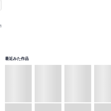
円
最近みた作品