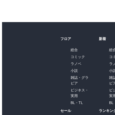
フロア
新着
総合
総
コミック
コ
ラノベ
ラ
小説
小
雑誌・グラ
雑
ビア
ビ
ビジネス・
ビ
実用
実
BL・TL
BL
セール
ランキン