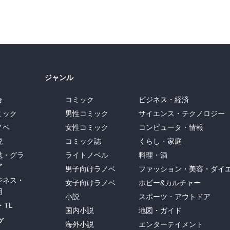
ジャンル
合
コミック
ビジネス・経済
ミック
男性コミック
サイエンス・テクノロジー
ノベ
女性コミック
コンピュータ・情報
説
コミック誌
くらし・家庭
誌・グラ
ライトノベル
料理・酒
ア
男子向けラノベ
ファッション・美容・ダイ
ジネス・
女子向けラノベ
ホビー&カルチャー
用
小説
スポーツ・アウトドア
・TL
国内小説
地図・ガイド
グ
海外小説
エンターテイメント