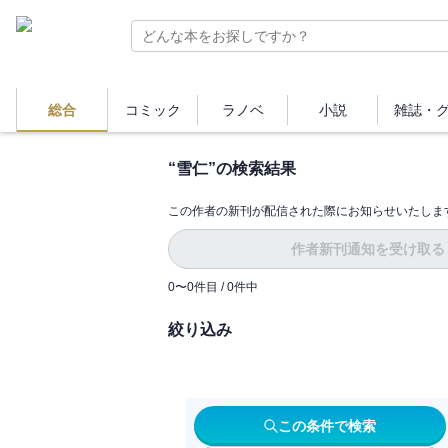
総合
コミック
ラノベ
小説
雑誌・
“
雪仁
”の検索結果
この作者の新刊が配信された際にお知らせいたしま
作者新刊通知を受け取る
0
〜
0
件目 /
0
件中
絞り込み
この条件で検索