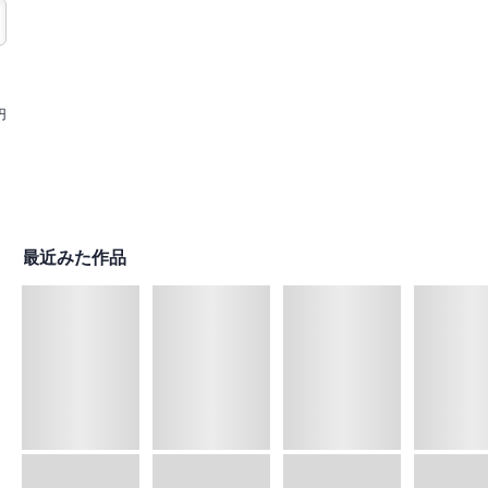
円
最近みた作品