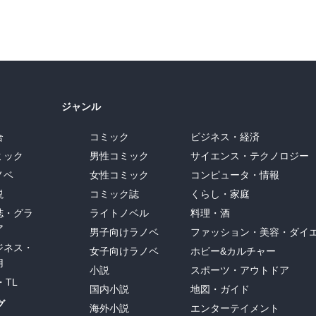
ジャンル
合
コミック
ビジネス・経済
ミック
男性コミック
サイエンス・テクノロジー
ノベ
女性コミック
コンピュータ・情報
説
コミック誌
くらし・家庭
誌・グラ
ライトノベル
料理・酒
ア
男子向けラノベ
ファッション・美容・ダイ
ジネス・
女子向けラノベ
ホビー&カルチャー
用
小説
スポーツ・アウトドア
・TL
国内小説
地図・ガイド
グ
海外小説
エンターテイメント