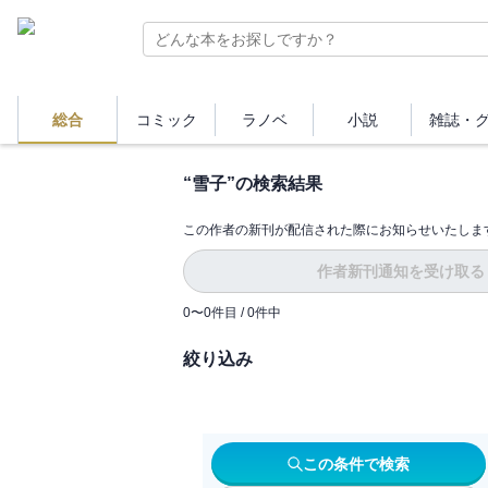
総合
コミック
ラノベ
小説
雑誌・
“
雪子
”の検索結果
この作者の新刊が配信された際にお知らせいたしま
作者新刊通知を受け取る
0
〜
0
件目 /
0
件中
絞り込み
この条件で検索