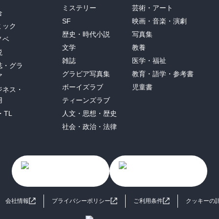
ミステリー
芸術・アート
合
SF
映画・音楽・演劇
ミック
歴史・時代小説
写真集
ノベ
文学
教養
説
雑誌
医学・福祉
誌・グラ
グラビア写真集
教育・語学・参考書
ア
ボーイズラブ
児童書
ジネス・
用
ティーンズラブ
・TL
人文・思想・歴史
社会・政治・法律
会社情報
プライバシーポリシー
ご利用条件
クッキーの