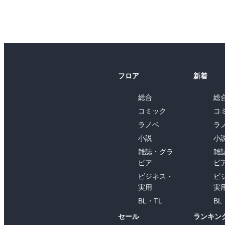
フロア
新着
総合
総
コミック
コ
ラノベ
ラ
小説
小
雑誌・グラ
雑
ビア
ビ
ビジネス・
ビ
実用
実
BL・TL
BL
セール
ランキン