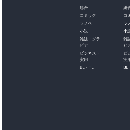
総合
総
コミック
コ
ラノベ
ラ
小説
小
雑誌・グラ
雑
ビア
ビ
ビジネス・
ビ
実用
実
BL・TL
BL