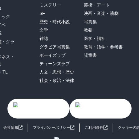
ミステリー
芸術・アート
合
SF
映画・音楽・演劇
ミック
歴史・時代小説
写真集
ノベ
文学
教養
説
雑誌
医学・福祉
誌・グラ
グラビア写真集
教育・語学・参考書
ア
ボーイズラブ
児童書
ジネス・
用
ティーンズラブ
・TL
人文・思想・歴史
社会・政治・法律
会社情報
プライバシーポリシー
ご利用条件
クッキーの