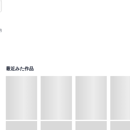
円
最近みた作品