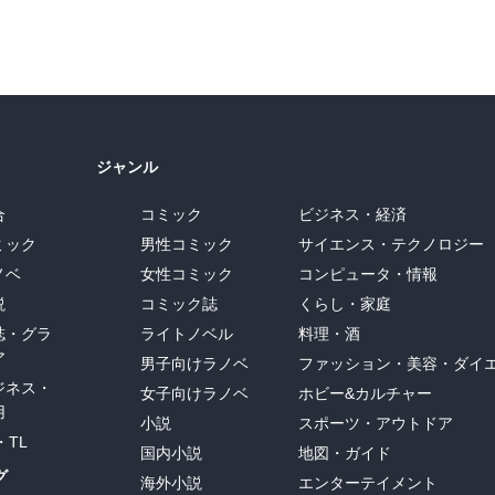
ジャンル
合
コミック
ビジネス・経済
ミック
男性コミック
サイエンス・テクノロジー
ノベ
女性コミック
コンピュータ・情報
説
コミック誌
くらし・家庭
誌・グラ
ライトノベル
料理・酒
ア
男子向けラノベ
ファッション・美容・ダイ
ジネス・
女子向けラノベ
ホビー&カルチャー
用
小説
スポーツ・アウトドア
・TL
国内小説
地図・ガイド
グ
海外小説
エンターテイメント