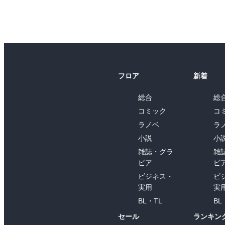
フロア
新着
総合
総
コミック
コ
ラノベ
ラ
小説
小
雑誌・グラ
雑
ビア
ビ
ビジネス・
ビ
実用
実
BL・TL
BL
セール
ランキン