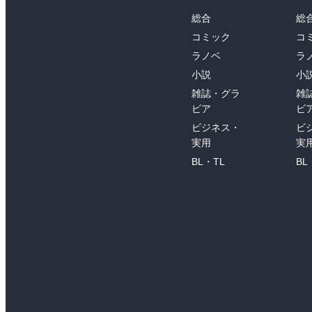
総合
総
コミック
コ
ラノベ
ラ
小説
小
雑誌・グラ
雑
ビア
ビ
ビジネス・
ビ
実用
実
BL・TL
BL