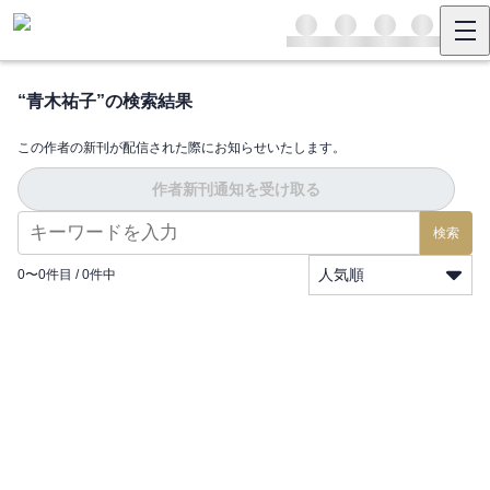
“
青木祐子
”の検索結果
この作者の新刊が配信された際にお知らせいたします。
作者新刊通知を受け取る
検索
人気順
0
〜
0
件目 /
0
件中