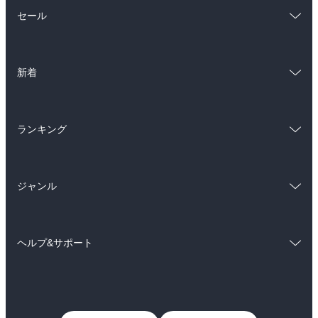
総合
コミック
セール
ラノベ
小説
総合
コミック
雑誌・グラビア
ビジネス・実用
新着
ラノベ
小説
BL・TL
総合
コミック
雑誌・グラビア
ビジネス・実用
ランキング
ラノベ
小説
BL・TL
総合
コミック
雑誌・グラビア
ビジネス・実用
ジャンル
ラノベ
小説
BL・TL
コミック
男性コミック
雑誌・グラビア
ビジネス・実用
ヘルプ&サポート
女性コミック
コミック誌
BL・TL
初めての方へ
ヘルプ
ライトノベル
男子向けラノベ