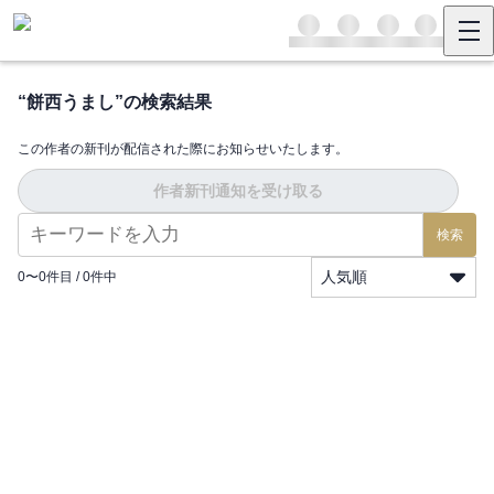
“
餅西うまし
”の検索結果
この作者の新刊が配信された際にお知らせいたします。
作者新刊通知を受け取る
検索
人気順
0
〜
0
件目 /
0
件中