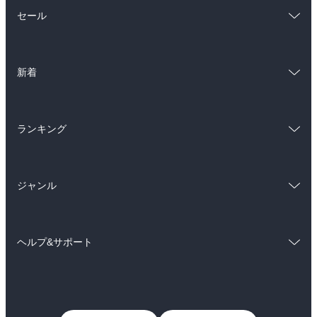
総合
コミック
セール
ラノベ
小説
総合
コミック
雑誌・グラビア
ビジネス・実用
新着
ラノベ
小説
BL・TL
総合
コミック
雑誌・グラビア
ビジネス・実用
ランキング
ラノベ
小説
BL・TL
総合
コミック
雑誌・グラビア
ビジネス・実用
ジャンル
ラノベ
小説
BL・TL
コミック
男性コミック
雑誌・グラビア
ビジネス・実用
ヘルプ&サポート
女性コミック
コミック誌
BL・TL
初めての方へ
ヘルプ
ライトノベル
男子向けラノベ