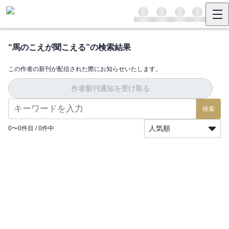
“
馬のこえが聞こえる
”の検索結果
この作者の新刊が配信された際にお知らせいたします。
作者新刊通知を受け取る
検索
人気順
0
〜
0
件目 /
0
件中