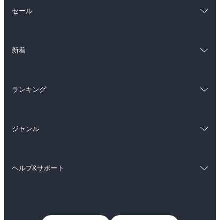
総合
コミック
セール
ラノベ
小説
総合
コミック
雑誌・グラビア
ビジネス・実用
新着
ラノベ
小説
BL・TL
総合
コミック
雑誌・グラビア
ビジネス・実用
ランキング
ラノベ
小説
BL・TL
総合
コミック
雑誌・グラビア
ビジネス・実用
ジャンル
ラノベ
小説
BL・TL
コミック
男性コミック
雑誌・グラビア
ビジネス・実用
ヘルプ&サポート
女性コミック
コミック誌
BL・TL
初めての方へ
ヘルプ
ライトノベル
男子向けラノベ