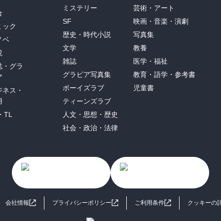
ミステリー
芸術・アート
合
SF
映画・音楽・演劇
ミック
歴史・時代小説
写真集
ノベ
文学
教養
説
雑誌
医学・福祉
誌・グラ
グラビア写真集
教育・語学・参考書
ア
ボーイズラブ
児童書
ジネス・
用
ティーンズラブ
・TL
人文・思想・歴史
社会・政治・法律
会社情報
プライバシーポリシー
ご利用条件
クッキーの