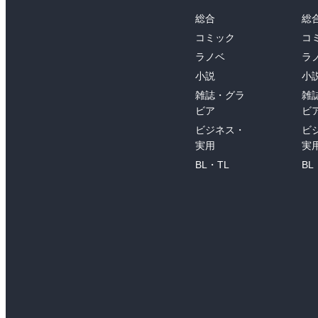
総合
総
コミック
コ
ラノベ
ラ
小説
小
雑誌・グラ
雑
ビア
ビ
ビジネス・
ビ
実用
実
BL・TL
BL