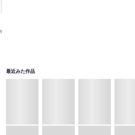
円
最近みた作品