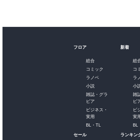
フロア
新着
総合
総
コミック
コ
ラノベ
ラ
小説
小
雑誌・グラ
雑
ビア
ビ
ビジネス・
ビ
実用
実
BL・TL
BL
セール
ランキン