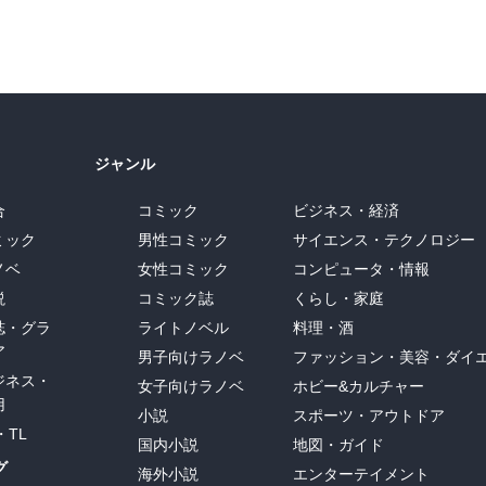
ジャンル
合
コミック
ビジネス・経済
ミック
男性コミック
サイエンス・テクノロジー
ノベ
女性コミック
コンピュータ・情報
説
コミック誌
くらし・家庭
誌・グラ
ライトノベル
料理・酒
ア
男子向けラノベ
ファッション・美容・ダイ
ジネス・
女子向けラノベ
ホビー&カルチャー
用
小説
スポーツ・アウトドア
・TL
国内小説
地図・ガイド
グ
海外小説
エンターテイメント