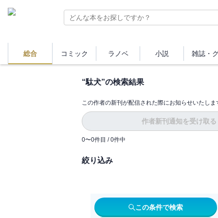
総合
コミック
ラノベ
小説
雑誌・
“
駄犬
”の検索結果
この作者の新刊が配信された際にお知らせいたしま
作者新刊通知を受け取る
0
〜
0
件目 /
0
件中
絞り込み
この条件で検索