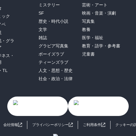
ミステリー
芸術・アート
合
SF
映画・音楽・演劇
ミック
歴史・時代小説
写真集
ノベ
文学
教養
説
雑誌
医学・福祉
誌・グラ
グラビア写真集
教育・語学・参考書
ア
ボーイズラブ
児童書
ジネス・
用
ティーンズラブ
・TL
人文・思想・歴史
社会・政治・法律
会社情報
プライバシーポリシー
ご利用条件
クッキーの