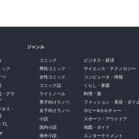
ジャンル
合
コミック
ビジネス・経済
ミック
男性コミック
サイエンス・テクノロジー
ノベ
女性コミック
コンピュータ・情報
説
コミック誌
くらし・家庭
誌・グラ
ライトノベル
料理・酒
ア
男子向けラノベ
ファッション・美容・ダイ
ジネス・
女子向けラノベ
ホビー&カルチャー
用
小説
スポーツ・アウトドア
・TL
国内小説
地図・ガイド
グ
海外小説
エンターテイメント