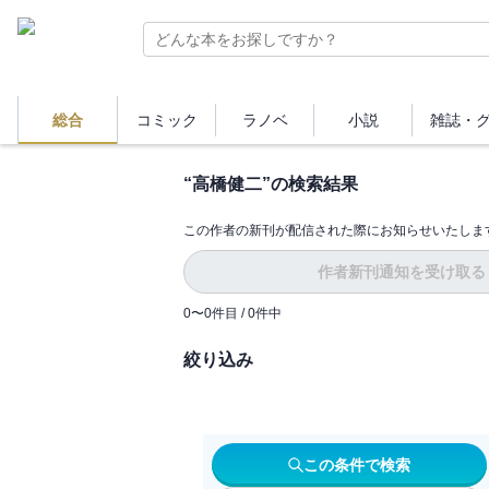
総合
コミック
ラノベ
小説
雑誌・
“
高橋健二
”の検索結果
この作者の新刊が配信された際にお知らせいたしま
作者新刊通知を受け取る
0
〜
0
件目 /
0
件中
絞り込み
この条件で検索