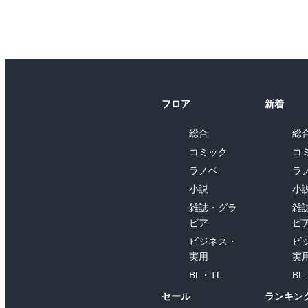
フロア
新着
総合
総
コミック
コ
ラノベ
ラ
小説
小
雑誌・グラ
雑
ビア
ビ
ビジネス・
ビ
実用
実
BL・TL
BL
セール
ランキン