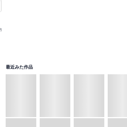
円
最近みた作品