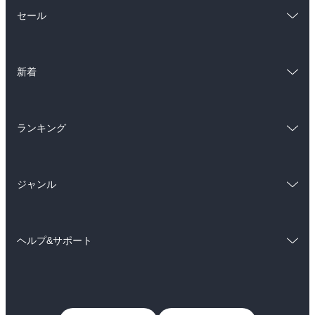
総合
コミック
セール
ラノベ
小説
総合
コミック
雑誌・グラビア
ビジネス・実用
新着
ラノベ
小説
BL・TL
総合
コミック
雑誌・グラビア
ビジネス・実用
ランキング
ラノベ
小説
BL・TL
総合
コミック
雑誌・グラビア
ビジネス・実用
ジャンル
ラノベ
小説
BL・TL
コミック
男性コミック
雑誌・グラビア
ビジネス・実用
ヘルプ&サポート
女性コミック
コミック誌
BL・TL
初めての方へ
ヘルプ
ライトノベル
男子向けラノベ