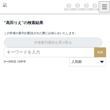
“
高田りえ
”の検索結果
この作者の新刊が配信された際にお知らせいたします。
作者新刊通知を受け取る
検索
人気順
0
〜
0
件目 /
0
件中