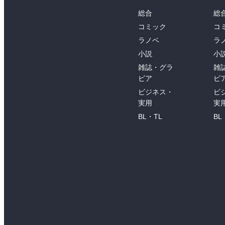
総合
総
コミック
コ
ラノベ
ラ
小説
小
雑誌・グラ
雑
ビア
ビ
ビジネス・
ビ
実用
実
BL・TL
BL