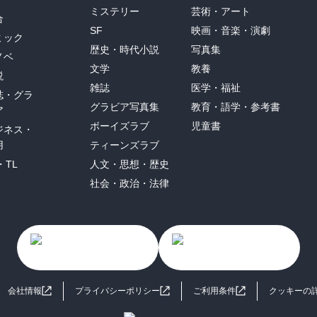
ミステリー
芸術・アート
合
SF
映画・音楽・演劇
ミック
歴史・時代小説
写真集
ノベ
文学
教養
説
雑誌
医学・福祉
誌・グラ
グラビア写真集
教育・語学・参考書
ア
ボーイズラブ
児童書
ジネス・
用
ティーンズラブ
・TL
人文・思想・歴史
社会・政治・法律
会社情報
プライバシーポリシー
ご利用条件
クッキーの