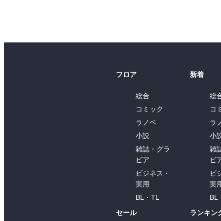
フロア
新着
総合
総
コミック
コ
ラノベ
ラ
小説
小
雑誌・グラ
雑
ビア
ビ
ビジネス・
ビ
実用
実
BL・TL
BL
セール
ランキン