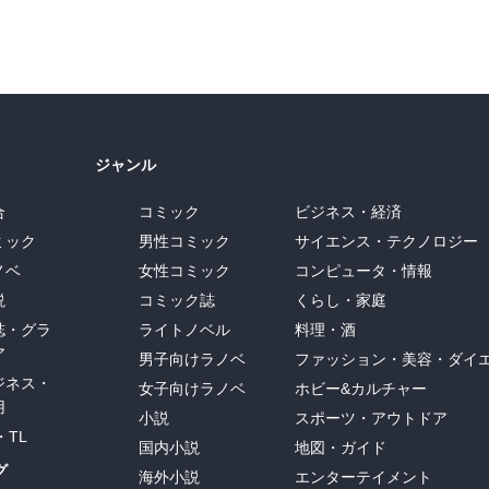
ジャンル
合
コミック
ビジネス・経済
ミック
男性コミック
サイエンス・テクノロジー
ノベ
女性コミック
コンピュータ・情報
説
コミック誌
くらし・家庭
誌・グラ
ライトノベル
料理・酒
ア
男子向けラノベ
ファッション・美容・ダイ
ジネス・
女子向けラノベ
ホビー&カルチャー
用
小説
スポーツ・アウトドア
・TL
国内小説
地図・ガイド
グ
海外小説
エンターテイメント