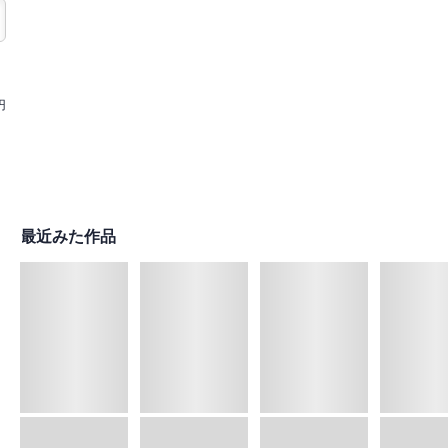
円
最近みた作品