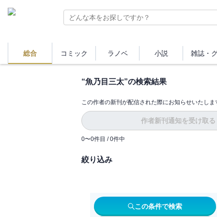
総合
コミック
ラノベ
小説
雑誌・
“
魚乃目三太
”の検索結果
この作者の新刊が配信された際にお知らせいたしま
作者新刊通知を受け取る
0
〜
0
件目 /
0
件中
絞り込み
この条件で検索