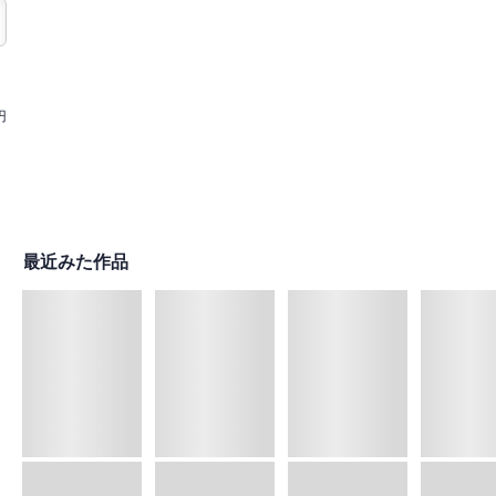
円
最近みた作品