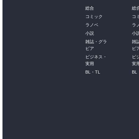
総合
総
コミック
コ
ラノベ
ラ
小説
小
雑誌・グラ
雑
ビア
ビ
ビジネス・
ビ
実用
実
BL・TL
BL