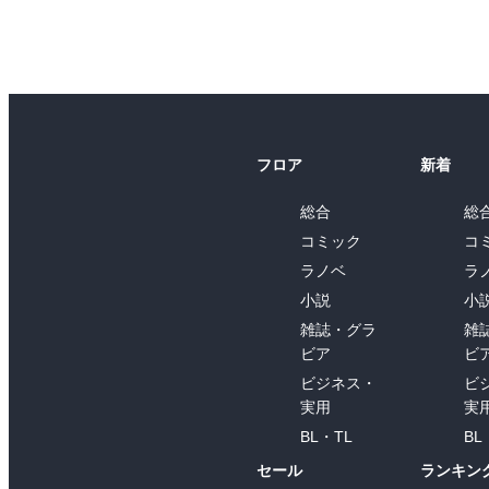
フロア
新着
総合
総
コミック
コ
ラノベ
ラ
小説
小
雑誌・グラ
雑
ビア
ビ
ビジネス・
ビ
実用
実
BL・TL
BL
セール
ランキン