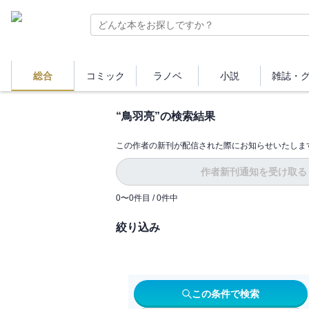
総合
コミック
ラノベ
小説
雑誌・
“
鳥羽亮
”の検索結果
この作者の新刊が配信された際にお知らせいたしま
作者新刊通知を受け取る
0
〜
0
件目 /
0
件中
絞り込み
この条件で検索