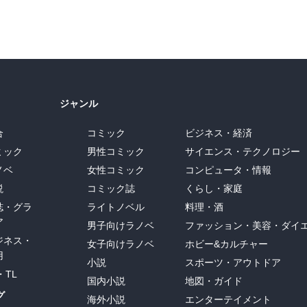
ジャンル
合
コミック
ビジネス・経済
ミック
男性コミック
サイエンス・テクノロジー
ノベ
女性コミック
コンピュータ・情報
説
コミック誌
くらし・家庭
誌・グラ
ライトノベル
料理・酒
ア
男子向けラノベ
ファッション・美容・ダイ
ジネス・
女子向けラノベ
ホビー&カルチャー
用
小説
スポーツ・アウトドア
・TL
国内小説
地図・ガイド
グ
海外小説
エンターテイメント