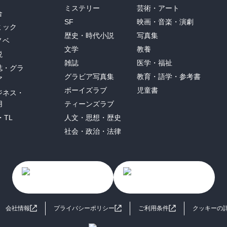
ミステリー
芸術・アート
合
SF
映画・音楽・演劇
ミック
歴史・時代小説
写真集
ノベ
文学
教養
説
雑誌
医学・福祉
誌・グラ
グラビア写真集
教育・語学・参考書
ア
ボーイズラブ
児童書
ジネス・
用
ティーンズラブ
・TL
人文・思想・歴史
社会・政治・法律
会社情報
プライバシーポリシー
ご利用条件
クッキーの