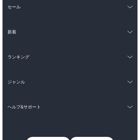
総合
コミック
セール
ラノベ
小説
総合
コミック
雑誌・グラビア
ビジネス・実用
新着
ラノベ
小説
BL・TL
総合
コミック
雑誌・グラビア
ビジネス・実用
ランキング
ラノベ
小説
BL・TL
総合
コミック
雑誌・グラビア
ビジネス・実用
ジャンル
ラノベ
小説
BL・TL
コミック
男性コミック
雑誌・グラビア
ビジネス・実用
ヘルプ&サポート
女性コミック
コミック誌
BL・TL
初めての方へ
ヘルプ
ライトノベル
男子向けラノベ