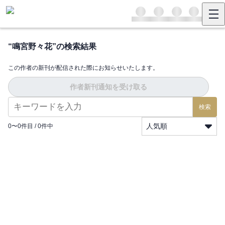
“
鳴宮野々花
”の検索結果
この作者の新刊が配信された際にお知らせいたします。
作者新刊通知を受け取る
検索
人気順
0
〜
0
件目 /
0
件中