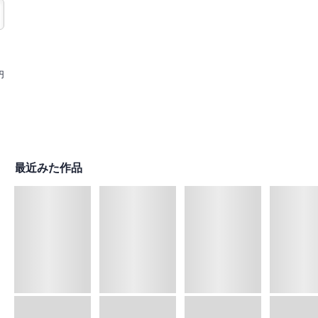
円
最近みた作品