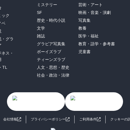
ミステリー
芸術・アート
合
SF
映画・音楽・演劇
ミック
歴史・時代小説
写真集
ノベ
文学
教養
説
雑誌
医学・福祉
誌・グラ
グラビア写真集
教育・語学・参考書
ア
ボーイズラブ
児童書
ジネス・
用
ティーンズラブ
・TL
人文・思想・歴史
社会・政治・法律
会社情報
プライバシーポリシー
ご利用条件
クッキーの