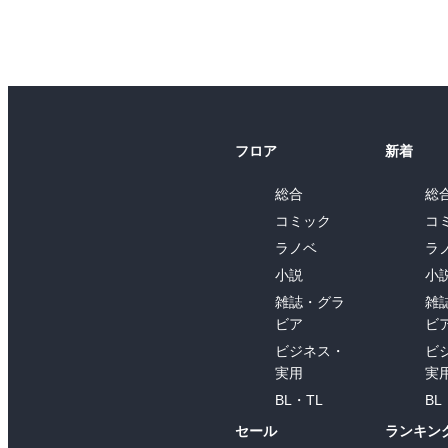
フロア
新着
総合
総
コミック
コ
ラノベ
ラ
小説
小
雑誌・グラ
雑
ビア
ビ
ビジネス・
ビ
実用
実
BL・TL
BL
セール
ランキン