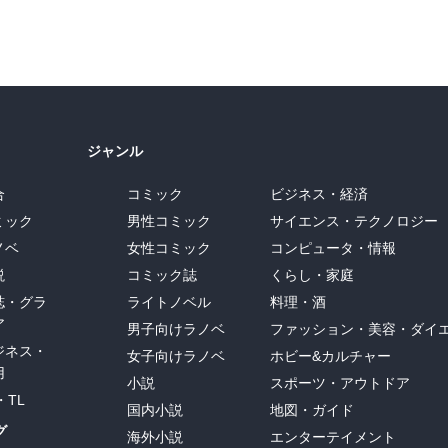
ジャンル
合
コミック
ビジネス・経済
ミック
男性コミック
サイエンス・テクノロジー
ノベ
女性コミック
コンピュータ・情報
説
コミック誌
くらし・家庭
誌・グラ
ライトノベル
料理・酒
ア
男子向けラノベ
ファッション・美容・ダイ
ジネス・
女子向けラノベ
ホビー&カルチャー
用
小説
スポーツ・アウトドア
・TL
国内小説
地図・ガイド
グ
海外小説
エンターテイメント