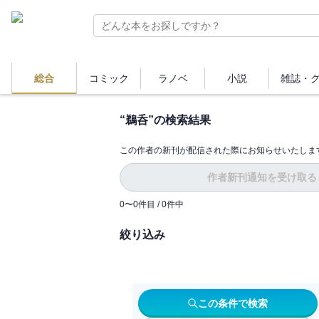
総合
コミック
ラノベ
小説
雑誌・
“
鵜呑
”の検索結果
この作者の新刊が配信された際にお知らせいたしま
作者新刊通知を受け取る
0
〜
0
件目 /
0
件中
絞り込み
この条件で検索