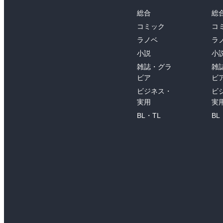
総合
総
コミック
コ
ラノベ
ラ
小説
小
雑誌・グラ
雑
ビア
ビ
ビジネス・
ビ
実用
実
BL・TL
BL