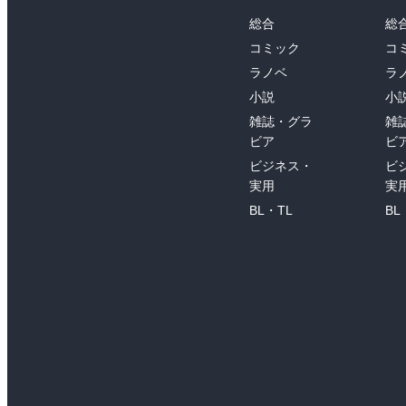
総合
総
コミック
コ
ラノベ
ラ
小説
小
雑誌・グラ
雑
ビア
ビ
ビジネス・
ビ
実用
実
BL・TL
BL