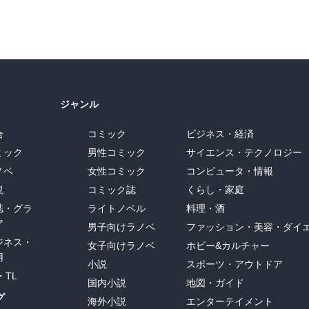
ジャンル
合
コミック
ビジネス・経済
ミック
男性コミック
サイエンス・テクノロジー
ノベ
女性コミック
コンピュータ・情報
説
コミック誌
くらし・家庭
誌・グラ
ライトノベル
料理・酒
ア
男子向けラノベ
ファッション・美容・ダイ
ジネス・
女子向けラノベ
ホビー&カルチャー
用
小説
スポーツ・アウトドア
・TL
国内小説
地図・ガイド
グ
海外小説
エンターテイメント