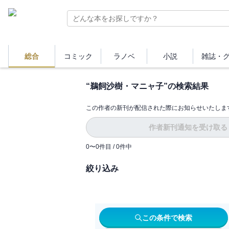
総合
コミック
ラノベ
小説
雑誌・
“
鵜飼沙樹・マニャ子
”の検索結果
この作者の新刊が配信された際にお知らせいたしま
作者新刊通知を受け取る
0
〜
0
件目 /
0
件中
絞り込み
この条件で検索