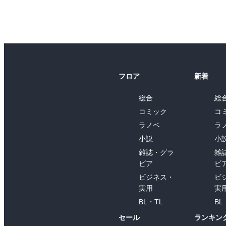
フロア
新着
総合
総
コミック
コ
ラノベ
ラ
小説
小
雑誌・グラ
雑
ビア
ビ
ビジネス・
ビ
実用
実
BL・TL
BL
セール
ランキン