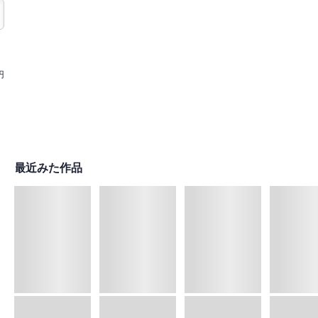
円
最近みた作品