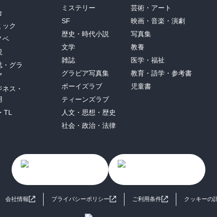
ミステリー
芸術・アート
合
SF
映画・音楽・演劇
ミック
歴史・時代小説
写真集
ノベ
文学
教養
説
雑誌
医学・福祉
誌・グラ
グラビア写真集
教育・語学・参考書
ア
ボーイズラブ
児童書
ジネス・
用
ティーンズラブ
・TL
人文・思想・歴史
社会・政治・法律
会社情報
プライバシーポリシー
ご利用条件
クッキーの