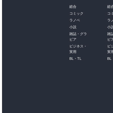
総合
総
コミック
コ
ラノベ
ラ
小説
小
雑誌・グラ
雑
ビア
ビ
ビジネス・
ビ
実用
実
BL・TL
BL