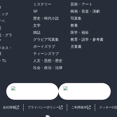
ミステリー
芸術・アート
合
SF
映画・音楽・演劇
ミック
歴史・時代小説
写真集
ノベ
文学
教養
説
雑誌
医学・福祉
誌・グラ
グラビア写真集
教育・語学・参考書
ア
ボーイズラブ
児童書
ジネス・
用
ティーンズラブ
・TL
人文・思想・歴史
社会・政治・法律
会社情報
プライバシーポリシー
ご利用条件
クッキーの