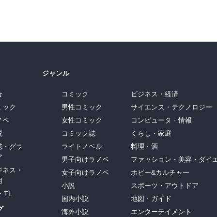
ジャンル
合
コミック
ビジネス・経済
ミック
男性コミック
サイエンス・テクノロジー
ノベ
女性コミック
コンピュータ・情報
説
コミック誌
くらし・家庭
誌・グラ
ライトノベル
料理・酒
ア
男子向けラノベ
ファッション・美容・ダイ
ジネス・
女子向けラノベ
ホビー&カルチャー
用
小説
スポーツ・アウトドア
・TL
国内小説
地図・ガイド
グ
海外小説
エンターテイメント