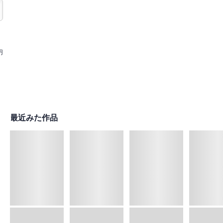
円
最近みた作品