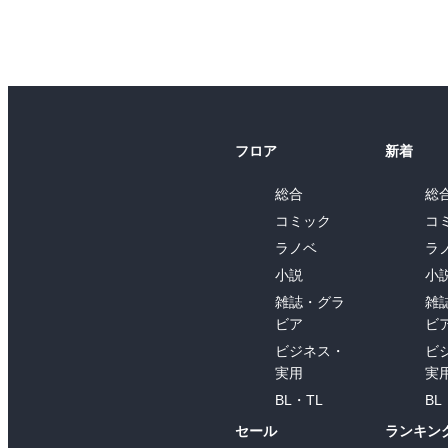
フロア
新着
総合
総
コミック
コ
ラノベ
ラ
小説
小
雑誌・グラ
雑
ビア
ビ
ビジネス・
ビ
実用
実
BL・TL
BL
セール
ランキン