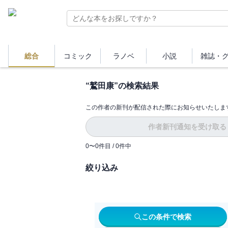
総合
コミック
ラノベ
小説
雑誌・
“
鷲田康
”の検索結果
この作者の新刊が配信された際にお知らせいたしま
作者新刊通知を受け取る
0
〜
0
件目 /
0
件中
絞り込み
この条件で検索