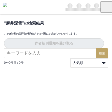
“
麻井深雪
”の検索結果
この作者の新刊が配信された際にお知らせいたします。
作者新刊通知を受け取る
検索
人気順
0
〜
0
件目 /
0
件中