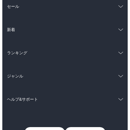
総合
コミック
セール
ラノベ
小説
総合
コミック
雑誌・グラビア
ビジネス・実用
新着
ラノベ
小説
BL・TL
総合
コミック
雑誌・グラビア
ビジネス・実用
ランキング
ラノベ
小説
BL・TL
総合
コミック
雑誌・グラビア
ビジネス・実用
ジャンル
ラノベ
小説
BL・TL
コミック
男性コミック
雑誌・グラビア
ビジネス・実用
ヘルプ&サポート
女性コミック
コミック誌
BL・TL
初めての方へ
ヘルプ
ライトノベル
男子向けラノベ