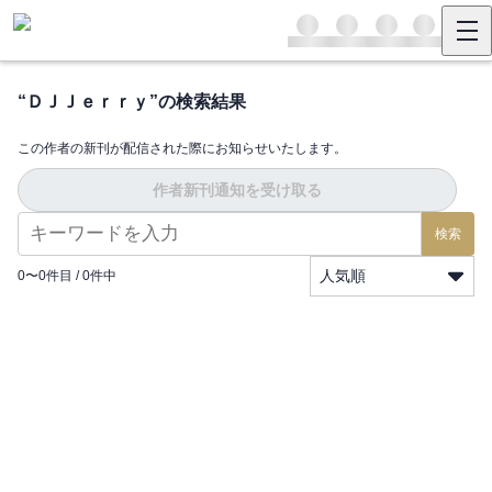
“
ＤＪＪｅｒｒｙ
”の検索結果
この作者の新刊が配信された際にお知らせいたします。
作者新刊通知を受け取る
検索
人気順
0
〜
0
件目 /
0
件中