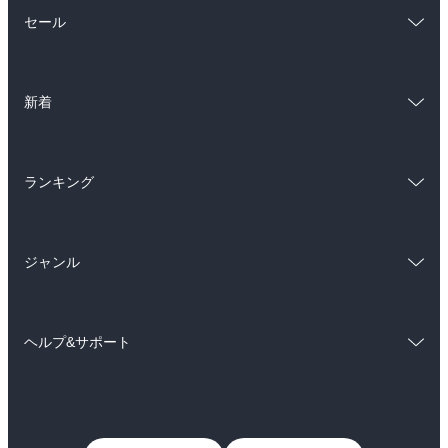
総合
コミック
セール
ラノベ
小説
総合
コミック
雑誌・グラビア
ビジネス・実用
新着
ラノベ
小説
BL・TL
総合
コミック
雑誌・グラビア
ビジネス・実用
ランキング
ラノベ
小説
BL・TL
総合
コミック
雑誌・グラビア
ビジネス・実用
ジャンル
ラノベ
小説
BL・TL
コミック
男性コミック
雑誌・グラビア
ビジネス・実用
ヘルプ&サポート
女性コミック
コミック誌
BL・TL
初めての方へ
ヘルプ
ライトノベル
男子向けラノベ