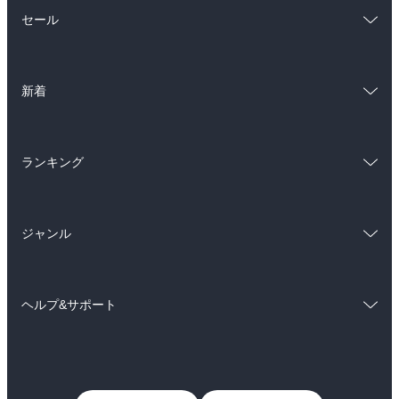
総合
コミック
セール
ラノベ
小説
総合
コミック
雑誌・グラビア
ビジネス・実用
新着
ラノベ
小説
BL・TL
総合
コミック
雑誌・グラビア
ビジネス・実用
ランキング
ラノベ
小説
BL・TL
総合
コミック
雑誌・グラビア
ビジネス・実用
ジャンル
ラノベ
小説
BL・TL
コミック
男性コミック
雑誌・グラビア
ビジネス・実用
ヘルプ&サポート
女性コミック
コミック誌
BL・TL
初めての方へ
ヘルプ
ライトノベル
男子向けラノベ