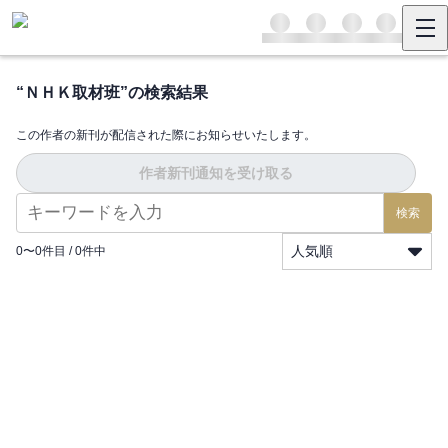
“
ＮＨＫ取材班
”の検索結果
この作者の新刊が配信された際にお知らせいたします。
作者新刊通知を受け取る
検索
人気順
0
〜
0
件目 /
0
件中